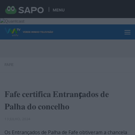
Skip to content
MENU
FAFE
𝐅𝐚𝐟𝐞 𝐜𝐞𝐫𝐭𝐢𝐟𝐢𝐜𝐚 𝐄𝐧𝐭𝐫𝐚𝐧ç𝐚𝐝𝐨𝐬 𝐝𝐞
𝐏𝐚𝐥𝐡𝐚 𝐝𝐨 𝐜𝐨𝐧𝐜𝐞𝐥𝐡𝐨
13 JULHO, 2024
Os Entrançados de Palha de Fafe obtiveram a chancela