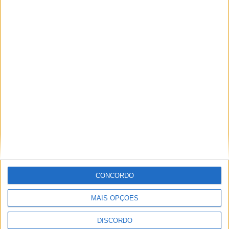
A tradição voltou a ganhar vida em Barcelos com a 43ª Mostra
Internacional de Artesanato e Cerâmica
CONCORDO
MAIS OPÇÕES
DISCORDO