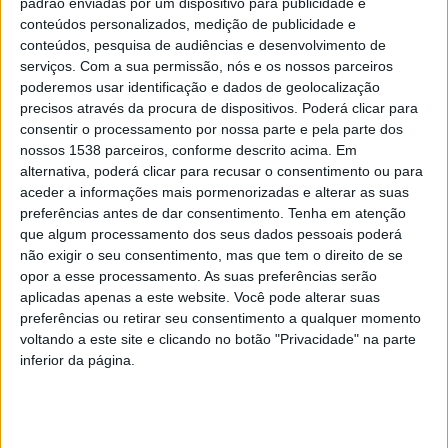
artes, tendo a possibilidade de aplicações e
padrão enviadas por um dispositivo para publicidade e
conteúdos personalizados, medição de publicidade e
interpretações infinitas e ganhando uma nova
conteúdos, pesquisa de audiências e desenvolvimento de
dimensão, agora, com registo e um selo qualificado que
serviços.
Com a sua permissão, nós e os nossos parceiros
poderemos usar identificação e dados de geolocalização
valoriza o trabalho de cada artesão.
precisos através da procura de dispositivos. Poderá clicar para
consentir o processamento por nossa parte e pela parte dos
nossos 1538 parceiros, conforme descrito acima. Em
alternativa, poderá clicar para recusar o consentimento ou para
aceder a informações mais pormenorizadas e alterar as suas
Na cerimónia, foram entregues, simbolicamente, as
preferências antes de dar consentimento.
Tenha em atenção
que algum processamento dos seus dados pessoais poderá
primeiras etiquetas às artesãs presentes, das
não exigir o seu consentimento, mas que tem o direito de se
freguesias de Golães e Travassós, que representou,
opor a esse processamento. As suas preferências serão
desta forma, a Certificação do Produto.
aplicadas apenas a este website. Você pode alterar suas
preferências ou retirar seu consentimento a qualquer momento
voltando a este site e clicando no botão "Privacidade" na parte
A Cerimónia de apresentação da Certificação dos
inferior da página.
Entrançados da Palha decorreu, esta sexta-feira, na
Estação Memória, e na ocasião Antero Barbosa,
presidente da Câmara Municipal de Fafe, destacou a