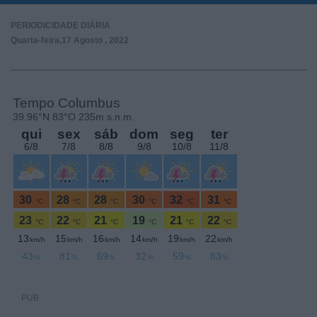
PERIODICIDADE DIÁRIA
Quarta-feira,17 Agosto , 2022
PUB