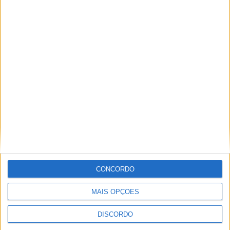
casino.
Por exemplo, você pode medir a velocidade do site, a
interface do usuário, a resposta móvel e o atendimento
ao cliente. Então você pode tomar uma decisão
consciente sobre se deve ou não depositar dinheiro
real.
3 dicas imperdíveis para
Como escolher um casino
CONCORDO
escolher os melhores jogos
online para jogar em
Portugal
MAIS OPÇÕES
DISCORDO