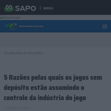
Skip to content
MENU
TECNOLOGIA E SOLUÇÕES
5 Razões pelas quais os jogos sem
depósito estão assumindo o
controle da indústria do jogo
17 AGOSTO, 2022