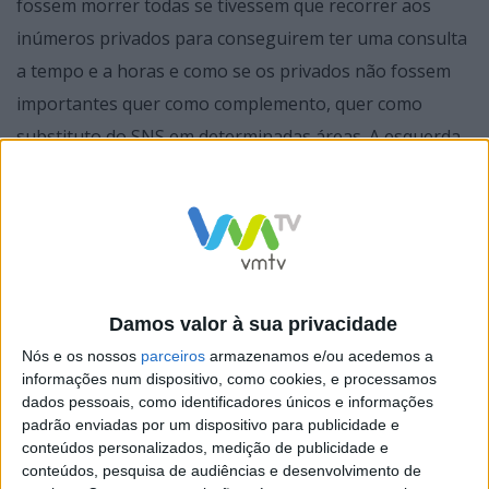
fossem morrer todas se tivessem que recorrer aos
inúmeros privados para conseguirem ter uma consulta
a tempo e a horas e como se os privados não fossem
importantes quer como complemento, quer como
substituto do SNS em determinadas áreas. A esquerda
cria o monstro da entrada dos privados da Saúde para
que os portugueses tenham medo de perder cirurgias
que chegam a demorar 2 anos a fazer.
Damos valor à sua privacidade
Nós e os nossos
parceiros
armazenamos e/ou acedemos a
informações num dispositivo, como cookies, e processamos
dados pessoais, como identificadores únicos e informações
padrão enviadas por um dispositivo para publicidade e
conteúdos personalizados, medição de publicidade e
conteúdos, pesquisa de audiências e desenvolvimento de