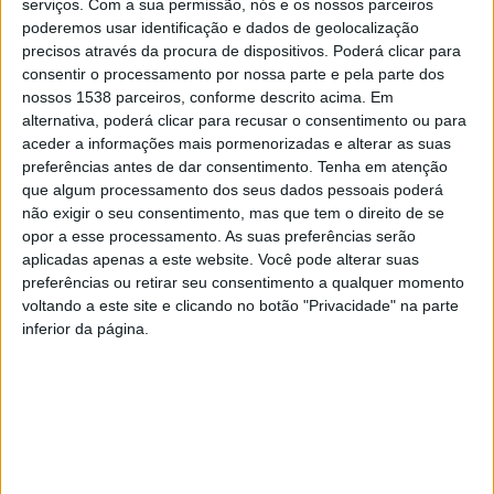
serviços.
Com a sua permissão, nós e os nossos parceiros
poderemos usar identificação e dados de geolocalização
precisos através da procura de dispositivos. Poderá clicar para
consentir o processamento por nossa parte e pela parte dos
António Costa (PS) Decisão 22 – 6 de janeiro
nossos 1538 parceiros, conforme descrito acima. Em
alternativa, poderá clicar para recusar o consentimento ou para
aceder a informações mais pormenorizadas e alterar as suas
Curioso que no COVID ninguém reclama de serem os
preferências antes de dar consentimento.
Tenha em atenção
privados a fazerem a quase totalidade dos testes
que algum processamento dos seus dados pessoais poderá
não exigir o seu consentimento, mas que tem o direito de se
COVID. E pelos vistos o povo não se queixa.
opor a esse processamento. As suas preferências serão
aplicadas apenas a este website. Você pode alterar suas
A esquerda fala da Segurança Social e da sua
preferências ou retirar seu consentimento a qualquer momento
manutenção como hoje se encontra para garantir o
voltando a este site e clicando no botão "Privacidade" na parte
inferior da página.
pagamento de pensões de reforma, como se hoje a
segurança social não pagasse pensões de miséria,
algumas que ascendem a 200€ euros por mês.