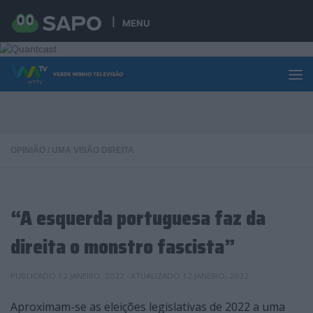
Skip to content
MENU
OPINIÃO
/
UMA VISÃO DIREITA
“A esquerda portuguesa faz da
direita o monstro fascista”
PUBLICADO
12 JANEIRO, 2022
· ATUALIZADO
12 JANEIRO, 2022
Aproximam-se as eleições legislativas de 2022 a uma