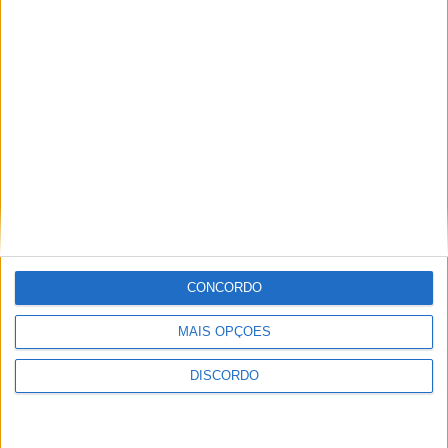
Advogado na
CLT
O CDS bateu,
Legislativas 2022: BE quer
inequivocamente, no fundo
manter-se como terceira
força política para combater
bloco central e extrema-
direita
CONCORDO
MAIS OPÇÕES
DISCORDO
PS arrasa nas legislativas
portuguesas e vence com