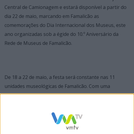
Central de Camionagem e estará disponível a partir do
dia 22 de maio, marcando em Famalicão as
comemorações do Dia Internacional dos Museus, este
ano organizadas sob a égide do 10.º Aniversário da
Rede de Museus de Famalicão.
De 18 a 22 de maio, a festa será constante nas 11
unidades museológicas de Famalicão. Com uma
programação eclética, inspirada pelo tema «O poder
dos museus», destaca-se ainda a organização de «Há
Noite no Museu», no Museu Bernardino Machado, no
dia 18 de maio, a partir das 23 horas, que inclui a
apresentação do espetáculo multimédia Sons do