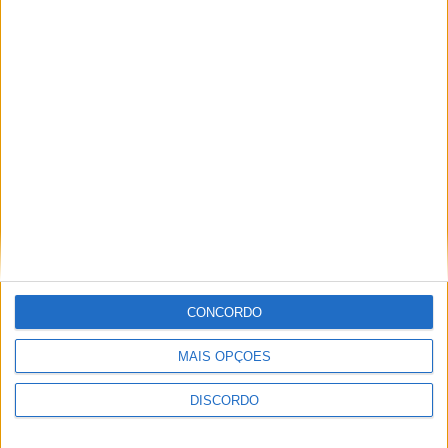
Vieira d'Alma inaugura com casa cheia e muita emoção em
Vieira do Minho
CONCORDO
MAIS OPÇÕES
DISCORDO