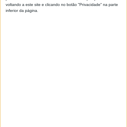
voltando a este site e clicando no botão "Privacidade" na parte
inferior da página.
No dia 18 de maio, a Fundação Cupertino de Miranda
vai promover, a partir das 14h30, a formação
«Curadoria e conservação preventiva», certificada para
professores, e com inscrição obrigatória até ao dia 13
de maio, através do endereço:
museu@fcm.org.pt
.
Também destinado ao público infantojuvenil, mas
desta vez aberto à comunidade, o Museu Nacional
Ferroviário – Núcleo de Lousado vai receber o teatro de
fantoches «As voltas que o mundo dá» com sessões nos