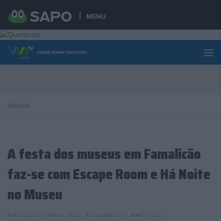
Skip to content
MENU
BRAGA
A festa dos museus em Famalicão
faz-se com Escape Room e Há Noite
no Museu
PUBLICADO
11 MAIO, 2022
· ATUALIZADO
11 MAIO, 2022