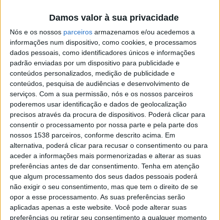
Património, do artista St. James Park.
Damos valor à sua privacidade
Durante as comemorações, o público escolar vai ser
Nós e os nossos
parceiros
armazenamos e/ou acedemos a
informações num dispositivo, como cookies, e processamos
contemplado com oficinas de trabalhos manuais e
dados pessoais, como identificadores únicos e informações
visitas guiadas na Fundação Castro Alves, em Bairro, no
padrão enviadas por um dispositivo para publicidade e
conteúdos personalizados, medição de publicidade e
Museu de Arte Sacra da Capela da Lapa, em Famalicão,
conteúdos, pesquisa de audiências e desenvolvimento de
e na Fundação Cupertino de Miranda, esta última em
serviços.
Com a sua permissão, nós e os nossos parceiros
poderemos usar identificação e dados de geolocalização
parceria com o Parque da Devesa, no âmbito do projeto
precisos através da procura de dispositivos. Poderá clicar para
«Encontros Arte e Natureza – Frottage».
consentir o processamento por nossa parte e pela parte dos
nossos 1538 parceiros, conforme descrito acima. Em
alternativa, poderá clicar para recusar o consentimento ou para
aceder a informações mais pormenorizadas e alterar as suas
preferências antes de dar consentimento.
Tenha em atenção
que algum processamento dos seus dados pessoais poderá
não exigir o seu consentimento, mas que tem o direito de se
opor a esse processamento. As suas preferências serão
aplicadas apenas a este website. Você pode alterar suas
preferências ou retirar seu consentimento a qualquer momento