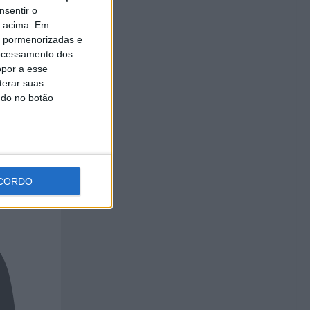
nsentir o
o acima. Em
de
is pormenorizadas e
ocessamento dos
opor a esse
terar suas
ndo no botão
CORDO