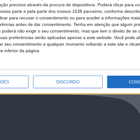
ção precisos através da procura de dispositivos. Poderá clicar para co
ossa parte e pela parte dos nossos 1538 parceiros, conforme descrit
 de golfe juvenil em braga
Paulo Cunha será Cidadão Honorário 
 clicar para recusar o consentimento ou para aceder a informações ma
Famalicão
erências antes de dar consentimento.
Tenha em atenção que algum pr
 poderá não exigir o seu consentimento, mas que tem o direito de se 
uas preferências serão aplicadas apenas a este website. Você pode al
rar seu consentimento a qualquer momento voltando a este site e clica
e inferior da página.
LkR5TmFiVWVZZDhv
ÇÕES
DISCORDO
CON