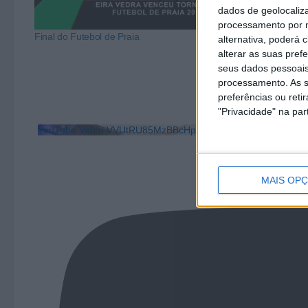
dados de geolocaliza
processamento por n
Final do Futebol de Praia
Final Municipal
alternativa, poderá
alterar as suas pref
seus dados pessoais
processamento. As s
preferências ou reti
"Privacidade" na part
YouTube Video VVUtRU85MzBBcHpOcU5BUnpKX0wyV1ZB
MAIS OP