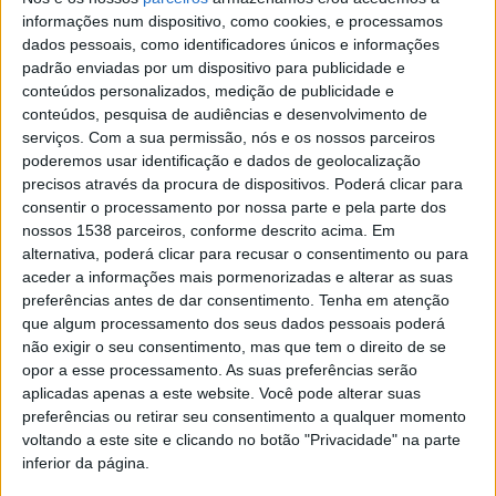
informações num dispositivo, como cookies, e processamos
dados pessoais, como identificadores únicos e informações
padrão enviadas por um dispositivo para publicidade e
conteúdos personalizados, medição de publicidade e
conteúdos, pesquisa de audiências e desenvolvimento de
A pesquisa decorre nos laboratórios do Centro de Física
serviços.
Com a sua permissão, nós e os nossos parceiros
e do Centro de Química da Escola de Ciências da
poderemos usar identificação e dados de geolocalização
precisos através da procura de dispositivos. Poderá clicar para
UMinho, em Braga. O trabalho é financiado pela
consentir o processamento por nossa parte e pela parte dos
Fundação para a Ciência e a Tecnologia (FCT), sendo
nossos 1538 parceiros, conforme descrito acima. Em
alternativa, poderá clicar para recusar o consentimento ou para
orientado pelos professores Carlos M. Costa, Senentxu
aceder a informações mais pormenorizadas e alterar as suas
Lanceros-Méndez e Renato Gonçalves. Bracarense de
preferências antes de dar consentimento.
Tenha em atenção
30 anos, Rafael Pinto fez a licenciatura em Ciências do
que algum processamento dos seus dados pessoais poderá
não exigir o seu consentimento, mas que tem o direito de se
Ambiente, o mestrado em Ciências e Tecnologias do
opor a esse processamento. As suas preferências serão
Ambiente – ramo Energia e está a terminar o
aplicadas apenas a este website. Você pode alterar suas
preferências ou retirar seu consentimento a qualquer momento
doutoramento, sempre na UMinho.
voltando a este site e clicando no botão "Privacidade" na parte
inferior da página.
O seu estudo foca-se no desenvolvimento de uma