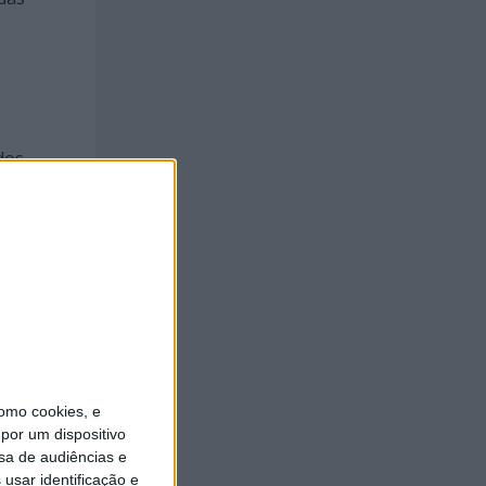
dos
 espaços
recendo-
omo cookies, e
por um dispositivo
sa de audiências e
usar identificação e