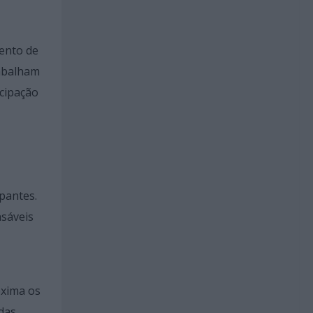
mento de
rabalham
icipação
ipantes.
nsáveis
oxima os
das