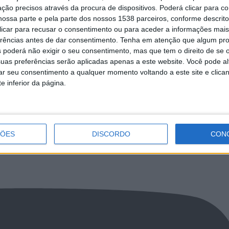
ção precisos através da procura de dispositivos. Poderá clicar para co
ossa parte e pela parte dos nossos 1538 parceiros, conforme descrit
 clicar para recusar o consentimento ou para aceder a informações ma
erências antes de dar consentimento.
Tenha em atenção que algum pr
 poderá não exigir o seu consentimento, mas que tem o direito de se 
130 mil euros em mais uma
Vereadora da Educação acompanha el
uas preferências serão aplicadas apenas a este website. Você pode al
mento Participativo Escolar
do Orçamento Participativo Escolas na
rar seu consentimento a qualquer momento voltando a este site e clica
Francisco Sanches
e inferior da página.
LkR5TmFiVWVZZDhv
ÇÕES
DISCORDO
CON