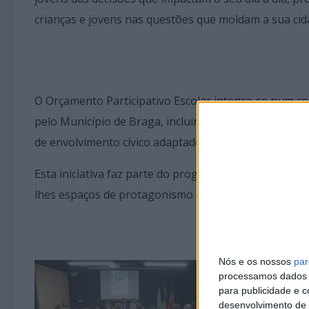
crianças e jovens nas questões que moldam a sua cid
O Orçamento Participativo Escolar integra-se num 
pelo Município de Braga, incluindo o Orçamento Part
de envolvimento cívico adaptados às diferentes idade
Esta iniciativa faz parte do programa Braga Cidade Am
lhes espaços de protagonismo e participação nas deci
Nós e os nossos
par
processamos dados p
para publicidade e 
desenvolvimento de 