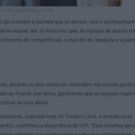
s OPE 202506 Março 2026
lico do concelho e permite que os alunos, com o acompanha
em receber até 10 mil euros cada. As equipas de alunos t
vimento de competências, o espírito de cidadania e a part
os, durante os atos eleitorais realizados nas escolas partic
é ao final do ano letivo, garantindo que as equipas respo
etizar as suas ideias.
ncedores, realizada hoje no Theatro Circo, a vereadora da
Santos, sublinhou a importância do OPE. “Esta iniciativa apr
romove a democracia participativa e reforça o protagonismo 