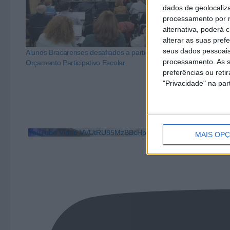
dados de geolocaliza
processamento por n
alternativa, poderá
alterar as suas pref
seus dados pessoais
Alunos Bracarenses desafiados a participar no
Braga investe 
processamento. As s
Orçamento Participativo Escolar
edição do Orça
preferências ou reti
"Privacidade" na part
YouTube Video VVUtRU85MzBBcHpOcU5BUnpKX0wyV1ZB
MAIS OP