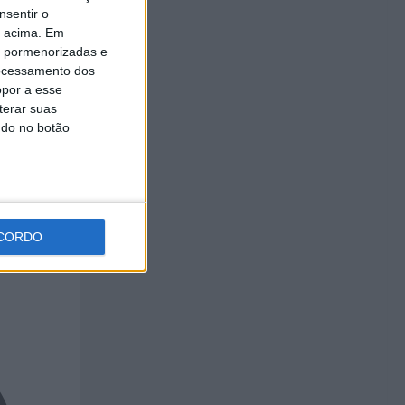
nsentir o
o acima. Em
is pormenorizadas e
ocessamento dos
opor a esse
eições
terar suas
 EB 2,3
ndo no botão
CORDO