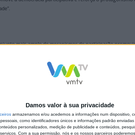
ade”.
conjunto mais amplo de mecanismos de participação promovi
icipativo Jovem e o Orçamento Participativo Braga, criando
s.
iga das Crianças, que visa capacitar crianças e jovens, ofe
sões que influenciam o presente e o futuro da cidade.
Damos valor à sua privacidade
ceiros
armazenamos e/ou acedemos a informações num dispositivo, c
essoais, como identificadores únicos e informações padrão enviadas 
conteúdos personalizados, medição de publicidade e conteúdos, pesqui
serviços.
Com a sua permissão, nós e os nossos parceiros poderemos 