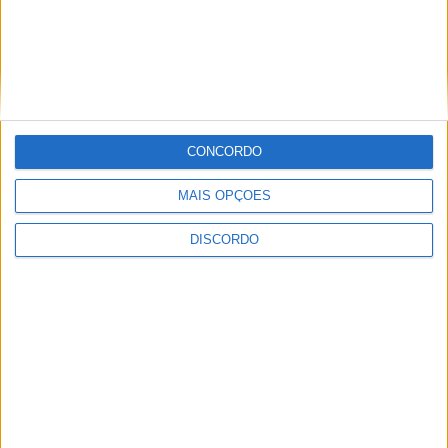
CONCORDO
MAIS OPÇÕES
Festival da Juventude em Barcelos promete dois dias intensos
de animação
DISCORDO