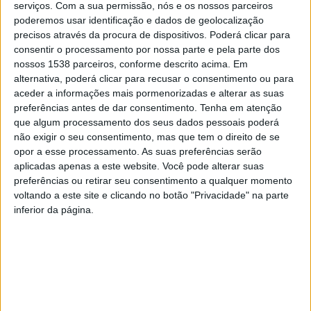
serviços.
Com a sua permissão, nós e os nossos parceiros
educativo do Ministério da Economia e Mar, que tem
poderemos usar identificação e dados de geolocalização
como missão promover a Literacia do Oceano na
precisos através da procura de dispositivos. Poderá clicar para
consentir o processamento por nossa parte e pela parte dos
comunidade escolar e criar gerações mais responsáveis
nossos 1538 parceiros, conforme descrito acima. Em
e participativas, que contribuam para a
alternativa, poderá clicar para recusar o consentimento ou para
sustentabilidade do Oceano. Este programa distingue e
aceder a informações mais pormenorizadas e alterar as suas
preferências antes de dar consentimento.
Tenha em atenção
orienta as escolas que trabalham em temas ligados ao
que algum processamento dos seus dados pessoais poderá
mar, criando uma comunidade que aproxima escolas,
não exigir o seu consentimento, mas que tem o direito de se
opor a esse processamento. As suas preferências serão
setor do mar, indústria, municípios, ONG’s,
aplicadas apenas a este website. Você pode alterar suas
universidades e outras entidades com papel ativo em
preferências ou retirar seu consentimento a qualquer momento
voltando a este site e clicando no botão "Privacidade" na parte
Literacia do Oceano
inferior da página.