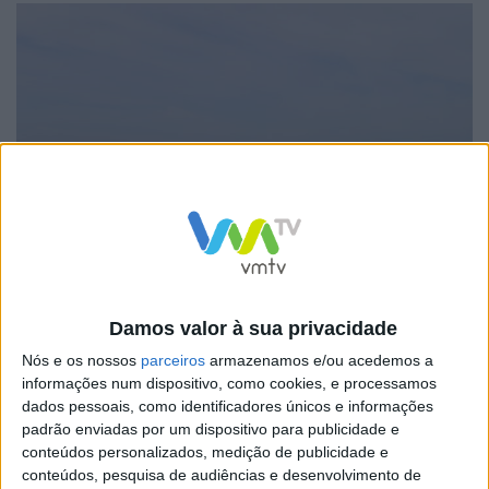
Em ambiente de festa, a comunidade escolar participou
nesta jornada, imprimindo a sua marca na defesa e na
Damos valor à sua privacidade
luta pelos oceanos e pela biodiversidade marinha, em
Nós e os nossos
parceiros
armazenamos e/ou acedemos a
linha com os Objetivos de Desenvolvimento Sustentável
informações num dispositivo, como cookies, e processamos
(ODS) da Agenda 2030 da Organização das Nações
dados pessoais, como identificadores únicos e informações
padrão enviadas por um dispositivo para publicidade e
Unidas (ONU) que o Município de Esposende verteu
conteúdos personalizados, medição de publicidade e
para o seu plano de ação. A Escola Azul é um programa
conteúdos, pesquisa de audiências e desenvolvimento de