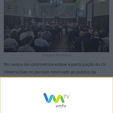
Imagem Ilustrativa
No centro da controvérsia esteve a participação do Dr.
Oliveira Dias no período reservado ao público da
Assembleia Municipal, onde levantou questões
relacionadas com o funcionamento institucional, a
fiscalização democrática e a utilização de recursos
públicos, nomeadamente no contexto da publicação
municipal “EFE”.