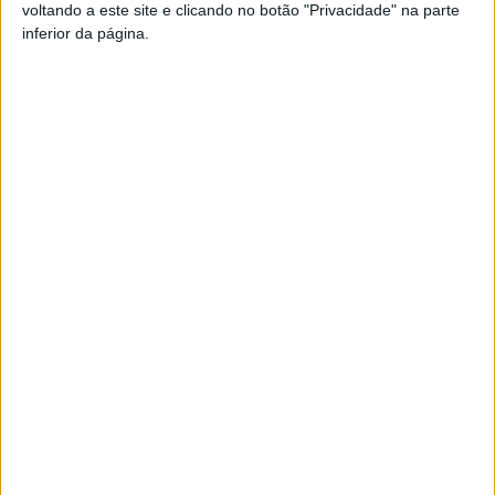
voltando a este site e clicando no botão "Privacidade" na parte
diminuir a legitimidade de um cidadão com base na sua
inferior da página.
origem geográfica — uma postura que considera
“incompatível com a elevação do debate democrático”.
Direção da APMEDIO