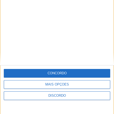
Vieira d'Alma inaugura com casa cheia e muita emoção em
Vieira do Minho
CONCORDO
MAIS OPÇÕES
DISCORDO