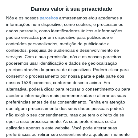
Damos valor à sua privacidade
Nós e os nossos
parceiros
armazenamos e/ou acedemos a
informações num dispositivo, como cookies, e processamos
Para a APMEDIO, a intervenção não só foi legítima
dados pessoais, como identificadores únicos e informações
padrão enviadas por um dispositivo para publicidade e
como necessária, enquadrando-se plenamente nos
conteúdos personalizados, medição de publicidade e
princípios constitucionais do escrutínio democrático e
conteúdos, pesquisa de audiências e desenvolvimento de
serviços.
Com a sua permissão, nós e os nossos parceiros
da participação dos cidadãos na vida pública. A
poderemos usar identificação e dados de geolocalização
associação sublinha que o exercício da cidadania não
precisos através da procura de dispositivos. Poderá clicar para
consentir o processamento por nossa parte e pela parte dos
pode ser condicionado por barreiras geográficas nem
nossos 1538 parceiros, conforme descrito acima. Em
reduzido a critérios administrativos quando estão em
alternativa, poderá clicar para recusar o consentimento ou para
causa dinheiros públicos, transparência institucional e
aceder a informações mais pormenorizadas e alterar as suas
preferências antes de dar consentimento.
Tenha em atenção
interesse coletivo.
que algum processamento dos seus dados pessoais poderá
não exigir o seu consentimento, mas que tem o direito de se
Mas foi a reação política à intervenção que incendiou o
opor a esse processamento. As suas preferências serão
debate. A APMEDIO acusa o deputado municipal de
aplicadas apenas a este website. Você pode alterar suas
preferências ou retirar seu consentimento a qualquer momento
recorrer a expressões depreciativas e de tentar