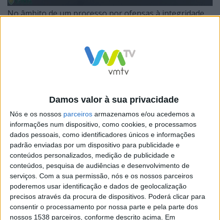
No âmbito de um processo por ofensas à integridade
física e ameaças que decorre desde maio, os militares
apuraram que o suspeito agrediu a vítima, de 60 anos,
por desavenças relacionadas com a propriedade de
terrenos, no concelho de Póvoa de Lanhoso. Na
sequência das diligências, foram cumpridos dois
Damos valor à sua privacidade
mandados de busca domiciliária, nos concelhos de
Nós e os nossos
parceiros
armazenamos e/ou acedemos a
Amares e Macedo de Cavaleiros, tendo sido
informações num dispositivo, como cookies, e processamos
apreendidas cinco armas de fogo e 169 munições.
dados pessoais, como identificadores únicos e informações
padrão enviadas por um dispositivo para publicidade e
conteúdos personalizados, medição de publicidade e
conteúdos, pesquisa de audiências e desenvolvimento de
serviços.
Com a sua permissão, nós e os nossos parceiros
O agressor foi constituído arguido e os factos foram
poderemos usar identificação e dados de geolocalização
precisos através da procura de dispositivos. Poderá clicar para
remetidos ao Tribunal Judicial de Póvoa de Lanhoso.
consentir o processamento por nossa parte e pela parte dos
nossos 1538 parceiros, conforme descrito acima. Em