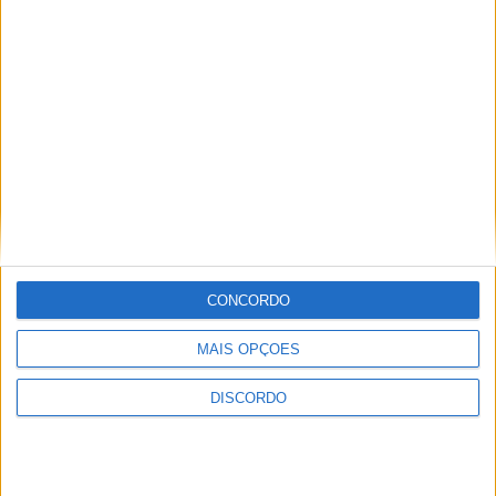
Vila de Rossas em Vieira do Minho celebrou 25 anos
CONCORDO
MAIS OPÇÕES
DISCORDO
Vila Verde prepara-se para voltar a celebrar as suas raízes com
o regresso da Rota das Colheitas