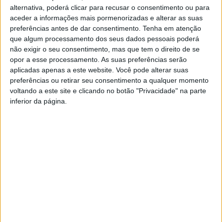
alternativa, poderá clicar para recusar o consentimento ou para
aceder a informações mais pormenorizadas e alterar as suas
preferências antes de dar consentimento.
Tenha em atenção
que algum processamento dos seus dados pessoais poderá
não exigir o seu consentimento, mas que tem o direito de se
opor a esse processamento. As suas preferências serão
Apreensão de duas armas
Apreensão de armas de fogo
aplicadas apenas a este website. Você pode alterar suas
de fogo por violência
e munições por ameaças
preferências ou retirar seu consentimento a qualquer momento
doméstica na Póvoa de
voltando a este site e clicando no botão "Privacidade" na parte
Lanhoso
inferior da página.
GNR identifica homem por
posse ilegal de armas na
Póvoa de Lanhoso