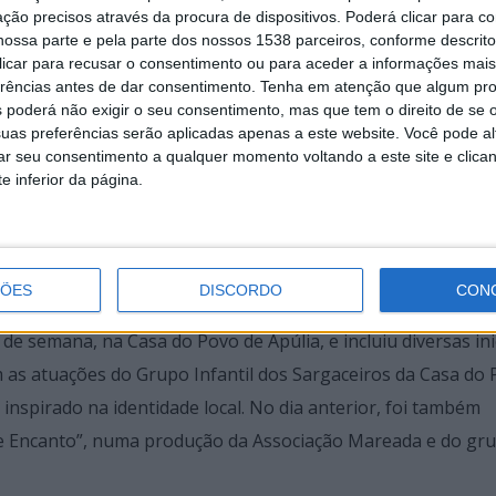
ção precisos através da procura de dispositivos. Poderá clicar para co
ossa parte e pela parte dos nossos 1538 parceiros, conforme descrit
 clicar para recusar o consentimento ou para aceder a informações ma
erências antes de dar consentimento.
Tenha em atenção que algum pr
tituições municipais em promover o desenvolvimento equili
 poderá não exigir o seu consentimento, mas que tem o direito de se 
s de uma ação pública marcada pela proximidade e visão estr
uas preferências serão aplicadas apenas a este website. Você pode al
rar seu consentimento a qualquer momento voltando a este site e clica
e inferior da página.
púlia, Manuel Vinhas, destacou o forte espírito comunitário
ho em prosseguir o trabalho de desenvolvimento da freguesi
ÇÕES
DISCORDO
CON
 semana, na Casa do Povo de Apúlia, e incluiu diversas ini
 as atuações do Grupo Infantil dos Sargaceiros da Casa do 
inspirado na identidade local. No dia anterior, foi também
de Encanto”, numa produção da Associação Mareada e do gr