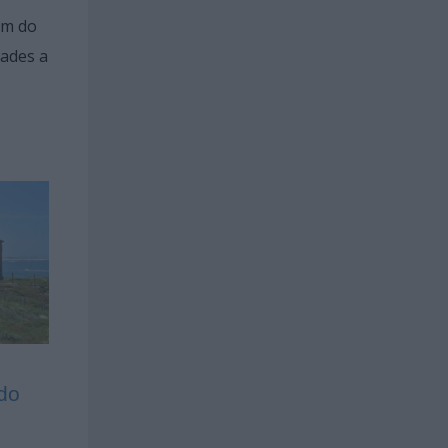
ém do
dades a
do