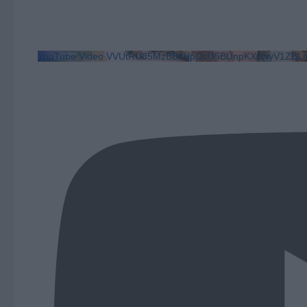
YouTube Video VVUtRU85MzBBcHpOcU5BUnpKX0wyV1ZBLm