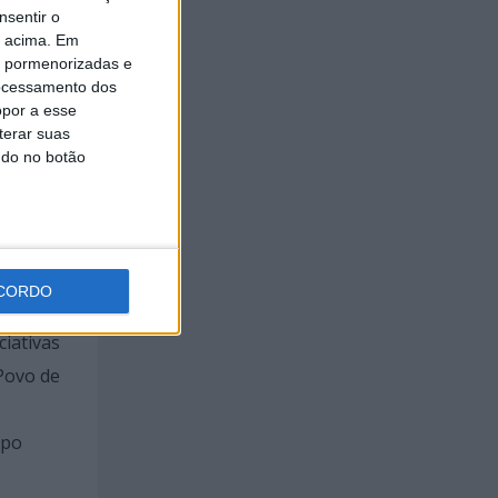
nsentir o
o acima. Em
is pormenorizadas e
ocessamento dos
brado
opor a esse
atégica.
terar suas
ndo no botão
 que
a e de
CORDO
ciativas
Povo de
upo