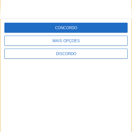
CONCORDO
MAIS OPÇÕES
A tradição voltou a ganhar vida em Barcelos com a 43ª Mostra
DISCORDO
Internacional de Artesanato e Cerâmica