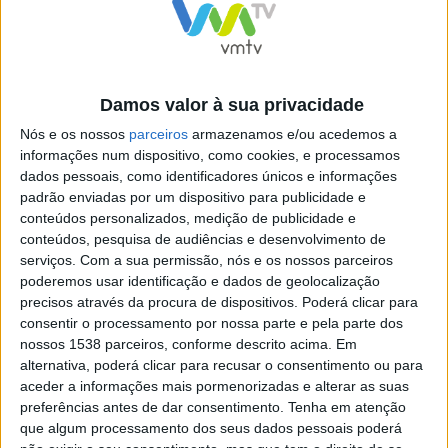
Que problemas podem então causar escapes e
catalisadores em mau estado?
Damos valor à sua privacidade
Nós e os nossos
parceiros
armazenamos e/ou acedemos a
Acidentes
– Se o escape se solta com o veículo em
informações num dispositivo, como cookies, e processamos
andamento pode provocar um efeito catapulta e elevar
dados pessoais, como identificadores únicos e informações
padrão enviadas por um dispositivo para publicidade e
o veículo. Assim, aumenta o risco de acidente em 15%
conteúdos personalizados, medição de publicidade e
uma vez que ao sair projetado do carro leva consigo
conteúdos, pesquisa de audiências e desenvolvimento de
serviços.
Com a sua permissão, nós e os nossos parceiros
alguns componentes da sua fixação, que ao serem
poderemos usar identificação e dados de geolocalização
lançados contra outros veículos se podem tornar
precisos através da procura de dispositivos. Poderá clicar para
consentir o processamento por nossa parte e pela parte dos
perigosos.
nossos 1538 parceiros, conforme descrito acima. Em
alternativa, poderá clicar para recusar o consentimento ou para
aceder a informações mais pormenorizadas e alterar as suas
preferências antes de dar consentimento.
Tenha em atenção
que algum processamento dos seus dados pessoais poderá
Incêndios
– tubos partidos, juntas deslocadas ou