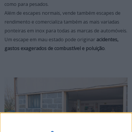
como para pesados.
Além de escapes normais, vende também escapes de
rendimento e comercializa também as mais variadas
ponteiras em inox para todas as marcas de automóveis.
Um escape em mau estado pode originar
acidentes,
gastos exagerados de combustível e poluição
.