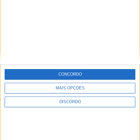
CONCORDO
MAIS OPÇÕES
DISCORDO
Festival da Juventude em Barcelos promete dois dias intensos
de animação