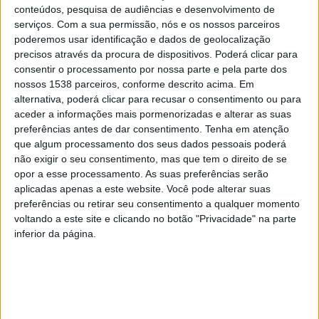
conteúdos, pesquisa de audiências e desenvolvimento de
planhoso.pt
.
serviços.
Com a sua permissão, nós e os nossos parceiros
poderemos usar identificação e dados de geolocalização
A abertura da exposição tratou-se de mais um
precisos através da procura de dispositivos. Poderá clicar para
momento que se insere no programa das
consentir o processamento por nossa parte e pela parte dos
nossos 1538 parceiros, conforme descrito acima. Em
comemorações dos 175 anos da Revolta da Maria da
alternativa, poderá clicar para recusar o consentimento ou para
Fonte.
aceder a informações mais pormenorizadas e alterar as suas
preferências antes de dar consentimento.
Tenha em atenção
que algum processamento dos seus dados pessoais poderá
não exigir o seu consentimento, mas que tem o direito de se
opor a esse processamento. As suas preferências serão
aplicadas apenas a este website. Você pode alterar suas
Numa referência clara à música que Zeca Afonso
preferências ou retirar seu consentimento a qualquer momento
celebrizou, o Município da Póvoa de Lanhoso e a zet
voltando a este site e clicando no botão "Privacidade" na parte
inferior da página.
gallery convidaram sete mulheres artistas,
provenientes de várias áreas plásticas, tecnológicas e
concetuais, a usarem a voz e o grito numa causa de
hoje e do agora, considerando a Arte e o seu real poder