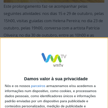
Este prolongamento faz-se acompanhar pelas
seguintes atividades: nos dias 15 e 29 de outubro, pelas
15h00, visitas guiadas com Helena Pereira; no dia 23 de
outubro, pelas 19h00, conversa com a artista Patrícia
Oliveira; no dia 30 de outubro, entre as 10h00 e as
13h00, decorre o Workshop “Iniciação à Pintura – todas
as cores a partir das cores primárias” com Cristina
Troufa. Esta oficina destina-se a pessoas com idades a
partir dos 15 anos, estando as inscrições limitadas a 12
participantes.
Damos valor à sua privacidade
Nós e os nossos
parceiros
armazenamos e/ou acedemos a
informações num dispositivo, como cookies, e processamos
dados pessoais, como identificadores únicos e informações
Todas estas iniciativas são gratuitas, mas carecem de
padrão enviadas por um dispositivo para publicidade e
inscrição prévia através do email
cultura@mun-
conteúdos personalizados, medição de publicidade e