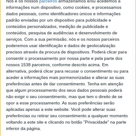
Nós e os nossos
parceiros
armazenamos e/ou acedemos a
Entretanto, residentes em Cojedes denunciaram aos
informações num dispositivo, como cookies, e processamos
jornalistas que os apagões elétricos e a falta de
dados pessoais, como identificadores únicos e informações
iluminação nas ruas daquela localidade têm facilitado a
padrão enviadas por um dispositivo para publicidade e
conteúdos personalizados, medição de publicidade e
presença e ataques de criminosos.
conteúdos, pesquisa de audiências e desenvolvimento de
serviços.
Com a sua permissão, nós e os nossos parceiros
poderemos usar identificação e dados de geolocalização
precisos através da procura de dispositivos. Poderá clicar para
consentir o processamento por nossa parte e pela parte dos
Na Venezuela, são frequentes as queixas sobre a
nossos 1538 parceiros, conforme descrito acima. Em
alternativa, poderá clicar para recusar o consentimento ou para
insegurança no país, situação que afeta tanto cidadãos
aceder a informações mais pormenorizadas e alterar as suas
nacionais como estrangeiros.
preferências antes de dar consentimento.
Tenha em atenção
que algum processamento dos seus dados pessoais poderá
não exigir o seu consentimento, mas que tem o direito de se
opor a esse processamento. As suas preferências serão
aplicadas apenas a este website. Você pode alterar suas
preferências ou retirar seu consentimento a qualquer momento
voltando a este site e clicando no botão "Privacidade" na parte
inferior da página.