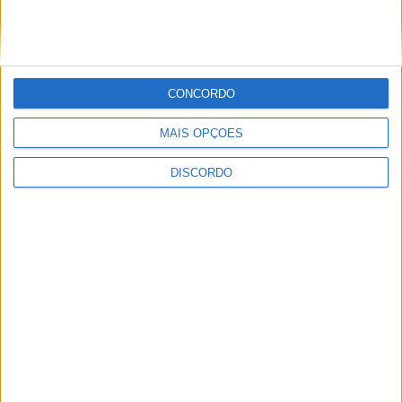
CONCORDO
MAIS OPÇÕES
Festival da Juventude em Barcelos promete dois dias intensos
de animação
DISCORDO