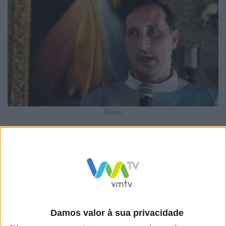
Twiter
Segundo a rádio local Class 98.7 FM Notícias, a vítima
tinha participado “numa reunião com vários anciãos”
daquela localidade e “ao sair da casa paroquial, foi
intercetado pelos criminosos”.
“Faleceu pelas 00:15 horas locais (05:15 horas em
Lisboa)”, segunda a Class 98.7 FM Notícias.
Damos valor à sua privacidade