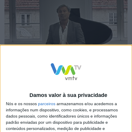
Damos valor à sua privacidade
Nós e os nossos
parceiros
armazenamos e/ou acedemos a
informações num dispositivo, como cookies, e processamos
dados pessoais, como identificadores únicos e informações
A audição contou com a participação de 20 jovens
padrão enviadas por um dispositivo para publicidade e
músicos que apresentaram suas habilidades em várias
conteúdos personalizados, medição de publicidade e