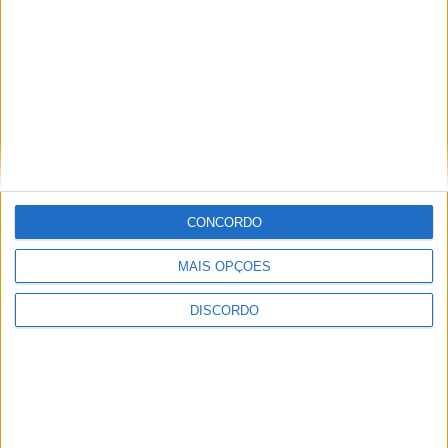
CONCORDO
MAIS OPÇÕES
DISCORDO
Vila de Rossas em Vieira do Minho celebrou 25 anos