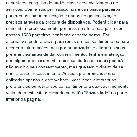
conteúdos, pesquisa de audiências e desenvolvimento de
disciplinas, incluindo sopros, cordas, piano e formação
serviços.
Com a sua permissão, nós e os nossos parceiros
musical.
poderemos usar identificação e dados de geolocalização
precisos através da procura de dispositivos. Poderá clicar para
consentir o processamento por nossa parte e pela parte dos
nossos 1538 parceiros, conforme descrito acima. Em
alternativa, poderá clicar para recusar o consentimento ou para
Esta iniciativa sublinha a importância que o Município
aceder a informações mais pormenorizadas e alterar as suas
preferências antes de dar consentimento.
Tenha em atenção
de Vieira do Minho atribui à formação musical dos
que algum processamento dos seus dados pessoais poderá
jovens do concelho. A Autarquia tem apoiado
não exigir o seu consentimento, mas que tem o direito de se
opor a esse processamento. As suas preferências serão
firmemente os alunos do Conservatório, cobrindo as
aplicadas apenas a este website. Você pode alterar suas
mensalidades e providenciando instalações adequadas,
preferências ou retirar seu consentimento a qualquer momento
voltando a este site e clicando no botão "Privacidade" na parte
além de assumir todos os encargos associados. Esta
inferior da página.
aposta contínua na educação musical não só enriquece
a vida cultural da comunidade, mas também
proporciona aos jovens músicos oportunidades
valiosas de desenvolvimento pessoal e artístico.