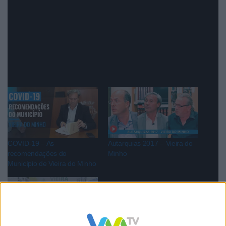
Vieira do Minho para saber o que está a ser feito no
turismo e também saber sobre o futuro as atividades
do Sentir Vieira.
COVID-19 – As
Autarquias 2017 – Vieira do
recomendações do
Minho
Município de Vieira do Minho