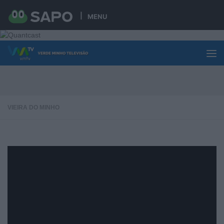
Skip to content
MENU
VIEIRA DO MINHO
Aumento do Turismo e futuro das
actividades do Sentir Vieira
PUBLICADO
3 AGOSTO, 2020
· ATUALIZADO
3 AGOSTO, 2020
Estivemos à conversa com o Presidente do Município de