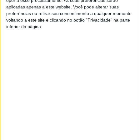
opor a esse processamento. As suas preferências serão
aplicadas apenas a este website. Você pode alterar suas
preferências ou retirar seu consentimento a qualquer momento
voltando a este site e clicando no botão "Privacidade" na parte
inferior da página.
A tradição voltou a ganhar vida em Barcelos com a 43ª Mostra
Internacional de Artesanato e Cerâmica