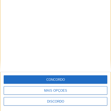
Vila Verde prepara-se para voltar a celebrar as suas raízes com
o regresso da Rota das Colheitas
CONCORDO
MAIS OPÇÕES
DISCORDO