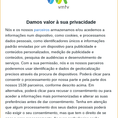
Vieira do Minho está na BTL!
Damos valor à sua privacidade
Nós e os nossos
parceiros
armazenamos e/ou acedemos a
informações num dispositivo, como cookies, e processamos
dados pessoais, como identificadores únicos e informações
padrão enviadas por um dispositivo para publicidade e
conteúdos personalizados, medição de publicidade e
YouTube Video
conteúdos, pesquisa de audiências e desenvolvimento de
VVUtRU85MzBBcHpOcU5BUnpKX0wyV1ZBLmNCa2l2ckl3RkxJ
serviços.
Com a sua permissão, nós e os nossos parceiros
poderemos usar identificação e dados de geolocalização
precisos através da procura de dispositivos. Poderá clicar para
consentir o processamento por nossa parte e pela parte dos
nossos 1538 parceiros, conforme descrito acima. Em
alternativa, poderá clicar para recusar o consentimento ou para
aceder a informações mais pormenorizadas e alterar as suas
preferências antes de dar consentimento.
Tenha em atenção
que algum processamento dos seus dados pessoais poderá
não exigir o seu consentimento, mas que tem o direito de se