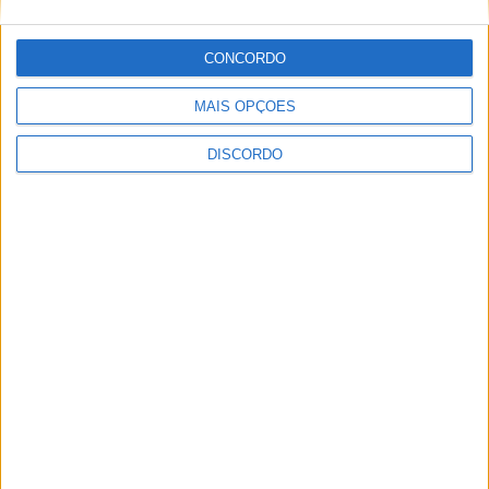
CONCORDO
Festival da Juventude em Barcelos promete dois dias intensos
de animação
MAIS OPÇÕES
DISCORDO