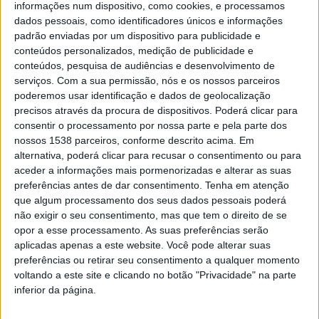
informações num dispositivo, como cookies, e processamos
A prova, acreditada pela RoboCup Internacional, terá
dados pessoais, como identificadores únicos e informações
padrão enviadas por um dispositivo para publicidade e
ainda um papel decisivo no apuramento das equipas
conteúdos personalizados, medição de publicidade e
portuguesas que irão representar o país no RoboCup
conteúdos, pesquisa de audiências e desenvolvimento de
2026, a realizar em Incheon, na Coreia do Sul, entre 30
serviços.
Com a sua permissão, nós e os nossos parceiros
poderemos usar identificação e dados de geolocalização
de junho e 6 de julho.
precisos através da procura de dispositivos. Poderá clicar para
consentir o processamento por nossa parte e pela parte dos
nossos 1538 parceiros, conforme descrito acima. Em
alternativa, poderá clicar para recusar o consentimento ou para
aceder a informações mais pormenorizadas e alterar as suas
preferências antes de dar consentimento.
Tenha em atenção
que algum processamento dos seus dados pessoais poderá
não exigir o seu consentimento, mas que tem o direito de se
opor a esse processamento. As suas preferências serão
aplicadas apenas a este website. Você pode alterar suas
preferências ou retirar seu consentimento a qualquer momento
voltando a este site e clicando no botão "Privacidade" na parte
inferior da página.