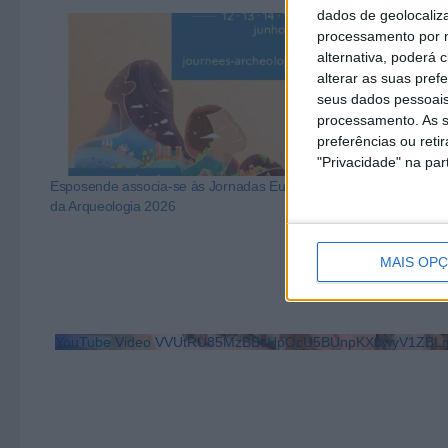
dados de geolocaliza
processamento por n
alternativa, poderá
alterar as suas pref
seus dados pessoais
processamento. As s
preferências ou reti
"Privacidade" na part
Esposende associa-se às Jornadas Europeias
Secretário de 
da Arqueologia 2026
relevância do 
Barcelos
MAIS OP
YouTube Video VVUtRU85MzBBcHpOcU5BUnpKX0wyV1ZBLm