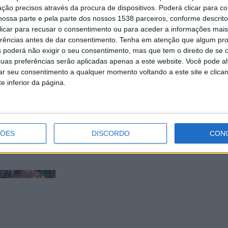
ção precisos através da procura de dispositivos. Poderá clicar para co
ossa parte e pela parte dos nossos 1538 parceiros, conforme descrit
 clicar para recusar o consentimento ou para aceder a informações ma
erências antes de dar consentimento.
Tenha em atenção que algum pr
 poderá não exigir o seu consentimento, mas que tem o direito de se 
uas preferências serão aplicadas apenas a este website. Você pode al
rar seu consentimento a qualquer momento voltando a este site e clica
e inferior da página.
Estado da Cultura destaca
Município de Esposende convida a des
património arqueológico de
Património local nas Jornadas Europei
Arqueologia
ÇÕES
DISCORDO
CON
NCa2l2ckl3RkxJ