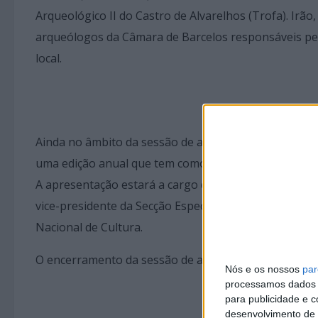
Arqueológico II do Castro de Alvarelhos (Trofa). Irã
arqueólogos da Câmara de Barcelos responsáveis pel
local.
Ainda no âmbito da sessão de abertura das JAE, será
uma edição anual que tem como principal objetivo a 
A apresentação estará a cargo de João Pedro da Cunh
vice-presidente da Secção Especializada Permanente 
Nacional de Cultura.
O encerramento da sessão de abertura das JAE 2026 e
Nós e os nossos
par
processamos dados p
para publicidade e 
desenvolvimento de 