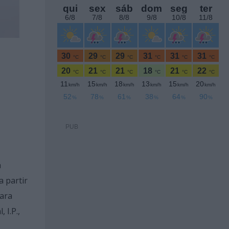
PUB
a
a partir
mara
 I.P.,