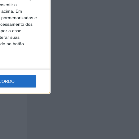
nsentir o
o acima. Em
is pormenorizadas e
ocessamento dos
opor a esse
terar suas
ndo no botão
cobrir o
as de
CORDO