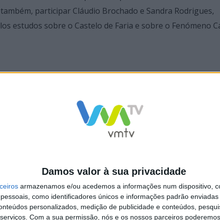
o, também, participar Cláudio Brochado e Sandra Rodrigues,
os estudos sobre o Castelo de Faria e sobre o Fenómeno C
 apresentado o 28º volume da Revista Portuguesa de Arqueo
publicação de trabalhos arqueológicos.
a Ribeiro, do Centro de Arqueologia da Universidade de Li
do Património Arquitetónico, Arqueológico e Imaterial do C
Damos valor à sua privacidade
stará a cargo do secretário de Estado da Cultura, Alberto S
ceiros
armazenamos e/ou acedemos a informações num dispositivo, c
essoais, como identificadores únicos e informações padrão enviadas 
conteúdos personalizados, medição de publicidade e conteúdos, pesqui
serviços.
Com a sua permissão, nós e os nossos parceiros poderemos 