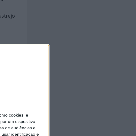
astrejo
logia,
sboa e
onselho
antos.
omo cookies, e
por um dispositivo
sa de audiências e
usar identificação e