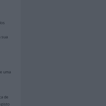
dos
a sua
de uma
ca de
egisto