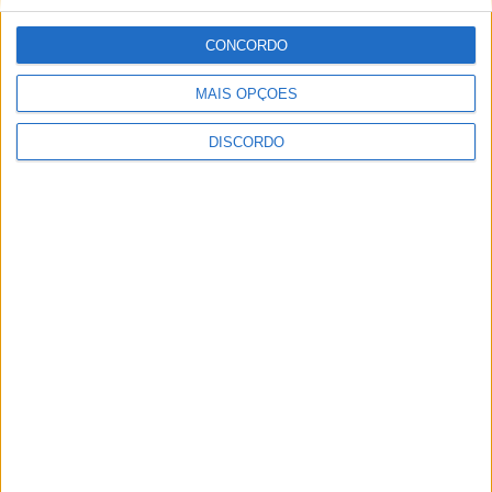
Festival da Juventude em Barcelos promete dois dias intensos
CONCORDO
de animação
MAIS OPÇÕES
DISCORDO
Vila de Rossas em Vieira do Minho celebrou 25 anos