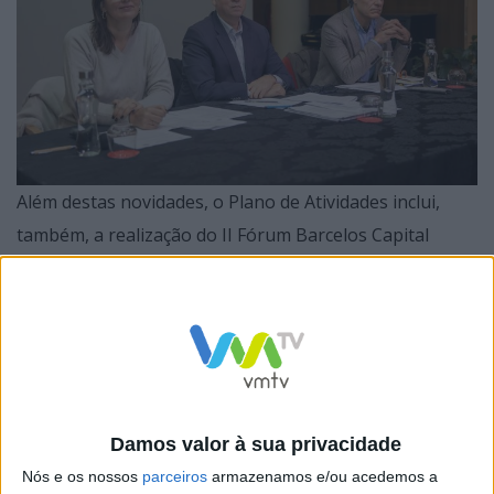
Além destas novidades, o Plano de Atividades inclui,
também, a realização do II Fórum Barcelos Capital
Mundial de Saúde Mental para assinalar o segundo
aniversário da criação da Rede Municipal.
A Assembleia Geral da Rede Municipal de Saúde Mental
Damos valor à sua privacidade
reuniu hoje, no Auditório Municipal de Barcelos, com o
Nós e os nossos
parceiros
armazenamos e/ou acedemos a
objetivo de avaliar o trabalho desenvolvido ao longo de