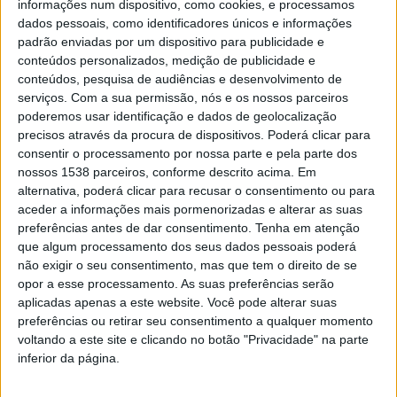
informações num dispositivo, como cookies, e processamos
dados pessoais, como identificadores únicos e informações
2025 e definir as linhas estratégicas para o próximo
padrão enviadas por um dispositivo para publicidade e
ano. Durante a sessão, foram apresentados os
conteúdos personalizados, medição de publicidade e
resultados do Plano de Atividades em vigor e aprovado
conteúdos, pesquisa de audiências e desenvolvimento de
serviços.
Com a sua permissão, nós e os nossos parceiros
o Plano de Atividades para 2026.
poderemos usar identificação e dados de geolocalização
precisos através da procura de dispositivos. Poderá clicar para
A reunião de hoje assinalou também a primeira sessão
consentir o processamento por nossa parte e pela parte dos
da Rede Municipal no atual mandato autárquico, tendo
nossos 1538 parceiros, conforme descrito acima. Em
alternativa, poderá clicar para recusar o consentimento ou para
como um dos principais momentos a apresentação do
aceder a informações mais pormenorizadas e alterar as suas
vereador da Saúde, Filipe Pinheiro, assinalando o início
preferências antes de dar consentimento.
Tenha em atenção
que algum processamento dos seus dados pessoais poderá
de um novo ciclo de trabalho e de reforço do
não exigir o seu consentimento, mas que tem o direito de se
compromisso municipal com esta área estratégica.
opor a esse processamento. As suas preferências serão
aplicadas apenas a este website. Você pode alterar suas
preferências ou retirar seu consentimento a qualquer momento
voltando a este site e clicando no botão "Privacidade" na parte
inferior da página.
Outro dos momentos centrais da sessão foi a eleição