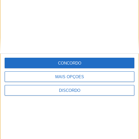
CONCORDO
MAIS OPÇÕES
DISCORDO
Vila de Rossas em Vieira do Minho celebrou 25 anos