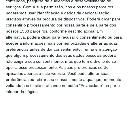
conteúdos, pesquisa de audiências e desenvolvimento de
serviços.
Com a sua permissão, nós e os nossos parceiros
no âmbito da estratégia municipal de mobilidade
poderemos usar identificação e dados de geolocalização
sustentável e inovação. Seguiu-se a apresentação
precisos através da procura de dispositivos. Poderá clicar para
detalhada do SOCILIBRE, abordando os principais
consentir o processamento por nossa parte e pela parte dos
nossos 1538 parceiros, conforme descrito acima. Em
objectivos, metodologia de implementação e impacto
alternativa, poderá clicar para recusar o consentimento ou para
esperado. O evento incluiu ainda um período de
aceder a informações mais pormenorizadas e alterar as suas
preferências antes de dar consentimento.
Tenha em atenção
perguntas e respostas, permitindo à comunidade e aos
que algum processamento dos seus dados pessoais poderá
stakeholders contribuir com sugestões para o
não exigir o seu consentimento, mas que tem o direito de se
opor a esse processamento. As suas preferências serão
desenvolvimento da iniciativa.
aplicadas apenas a este website. Você pode alterar suas
preferências ou retirar seu consentimento a qualquer momento
O Município de Lugo, parceiro essencial do projecto,
voltando a este site e clicando no botão "Privacidade" na parte
salientou a importância da cooperação transfronteiriça
inferior da página.
para a construção de cidades mais sustentáveis e
eficientes. Esta colaboração reforça a necessidade de
soluções partilhadas para desafios comuns, como a
redução das emissões no sector da logística urbana e a