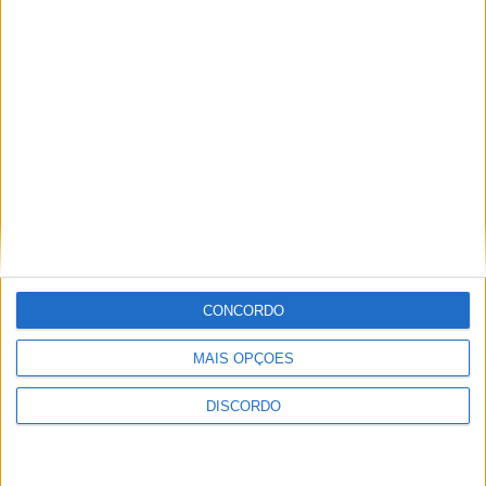
A tradição voltou a ganhar vida em Barcelos com a 43ª Mostra
Internacional de Artesanato e Cerâmica
CONCORDO
MAIS OPÇÕES
DISCORDO