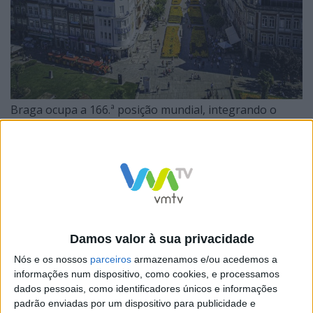
Braga ocupa a 166.ª posição mundial, integrando o
conjunto de cidades portuguesas reconhecidas neste
índice: Maia, Matosinhos, Odivelas, Almada, Lisboa,
Gondomar e Funchal. A presença de Braga neste
ranking confirma a crescente projeção do concelho
enquanto território dinâmico, jovem, competitivo e
comprometido com a qualidade de vida dos seus
Damos valor à sua privacidade
cidadãos.
Nós e os nossos
parceiros
armazenamos e/ou acedemos a
informações num dispositivo, como cookies, e processamos
dados pessoais, como identificadores únicos e informações
padrão enviadas por um dispositivo para publicidade e