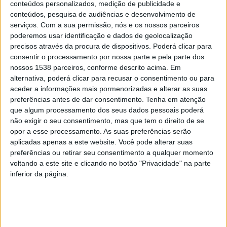
conteúdos personalizados, medição de publicidade e
conteúdos, pesquisa de audiências e desenvolvimento de
Para o vice-presidente da Câmara Municipal de Braga,
serviços.
Com a sua permissão, nós e os nossos parceiros
Altino Bessa, a presença de Braga é o reconhecimento
poderemos usar identificação e dados de geolocalização
de um caminho que tem vindo a ser construído com
precisos através da procura de dispositivos. Poderá clicar para
consentir o processamento por nossa parte e pela parte dos
ambição, responsabilidade e visão estratégica. “Braga é
nossos 1538 parceiros, conforme descrito acima. Em
hoje uma cidade que cresce, que atrai pessoas,
alternativa, poderá clicar para recusar o consentimento ou para
aceder a informações mais pormenorizadas e alterar as suas
empresas talento e investimento, mas que não abdica
preferências antes de dar consentimento.
Tenha em atenção
de colocar a qualidade de vida no centro da sua ação
que algum processamento dos seus dados pessoais poderá
não exigir o seu consentimento, mas que tem o direito de se
política. Braga tem sabido transformar o crescimento
opor a esse processamento. As suas preferências serão
em oportunidade, reforçando a sua posição como uma
aplicadas apenas a este website. Você pode alterar suas
das cidades portuguesas mais relevantes para viver,
preferências ou retirar seu consentimento a qualquer momento
voltando a este site e clicando no botão "Privacidade" na parte
investir, estudar e trabalhar. O concelho está a crescer
inferior da página.
bem, com qualidade, com coesão e com futuro. Este é o
compromisso que temos com os bracarenses e é assim
que continuaremos a orientar a nossa acção”.