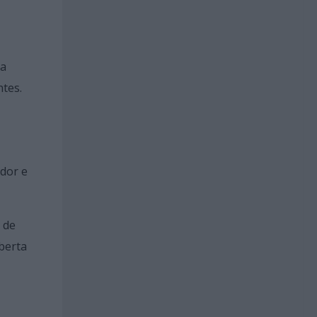
na
ntes.
dor e
 de
berta