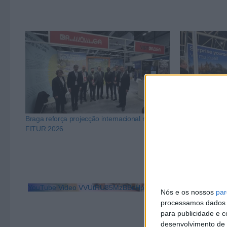
Braga reforça projecção internacional na
Braga estreia-s
FITUR 2026
Turismo Vakant
YouTube Video VVUtRU85MzBBcHpOcU5BUnpKX0wyV1ZBLm
Nós e os nossos
par
processamos dados p
para publicidade e 
desenvolvimento de 