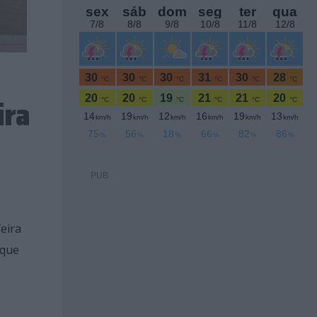
ira
PUB
eira
 que