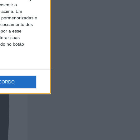
nsentir o
o acima. Em
is pormenorizadas e
ocessamento dos
opor a esse
terar suas
ndo no botão
CORDO