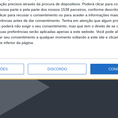
ção precisos através da procura de dispositivos. Poderá clicar para co
ossa parte e pela parte dos nossos 1538 parceiros, conforme descrit
 clicar para recusar o consentimento ou para aceder a informações ma
erências antes de dar consentimento.
Tenha em atenção que algum pr
 poderá não exigir o seu consentimento, mas que tem o direito de se 
uas preferências serão aplicadas apenas a este website. Você pode al
rar seu consentimento a qualquer momento voltando a este site e clica
e inferior da página.
ÇÕES
DISCORDO
CON