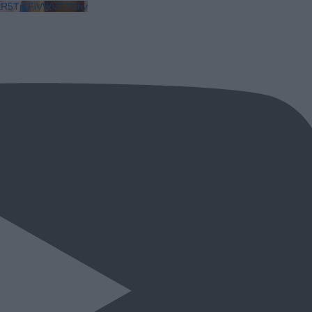
LkR5TmFiVWVZZDhv