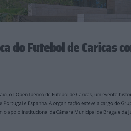
ica do Futebol de Caricas c
aio, o I Open Ibérico de Futebol de Caricas, um evento histó
 de Portugal e Espanha. A organização esteve a cargo do Gru
m o apoio institucional da Câmara Municipal de Braga e da J