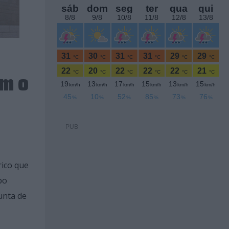
om o
PUB
rico que
po
unta de