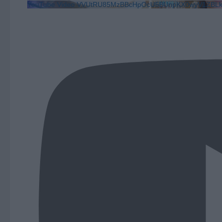
YouTube Video VVUtRU85MzBBcHpOcU5BUnpKX0wyV1ZB