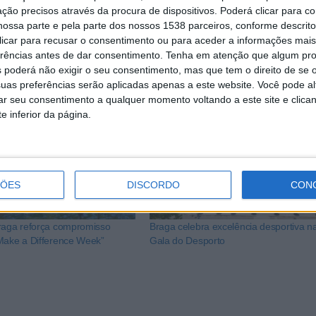
ção precisos através da procura de dispositivos. Poderá clicar para co
de Braga e da Junta de Freguesia de S. Victor foi fundament
ossa parte e pela parte dos nossos 1538 parceiros, conforme descrit
vento desta dimensão, que promete regressar em futuras edi
 clicar para recusar o consentimento ou para aceder a informações ma
erências antes de dar consentimento.
Tenha em atenção que algum pr
 poderá não exigir o seu consentimento, mas que tem o direito de se 
uas preferências serão aplicadas apenas a este website. Você pode al
rar seu consentimento a qualquer momento voltando a este site e clica
e inferior da página.
ÇÕES
DISCORDO
CON
raga reforça compromisso
Braga celebra excelência desportiva na
Make a Difference Week”
Gala do Desporto