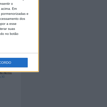
nsentir o
al para
o acima. Em
ções.
is pormenorizadas e
ocessamento dos
opor a esse
terar suas
ndo no botão
CORDO
 XI