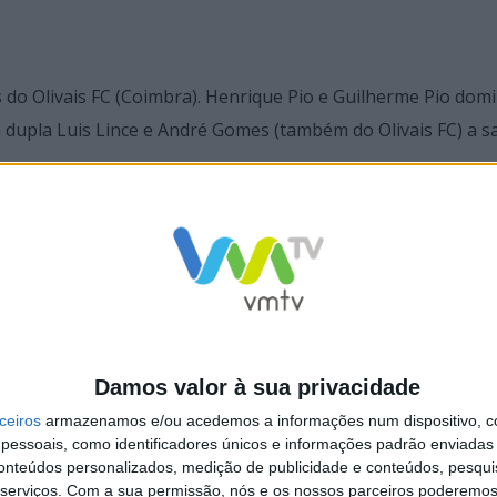
s do Olivais FC (Coimbra). Henrique Pio e Guilherme Pio do
 dupla Luis Lince e André Gomes (também do Olivais FC) a s
ha)
Portugal)
 FC – Portugal)
Damos valor à sua privacidade
– Espanha)
ceiros
armazenamos e/ou acedemos a informações num dispositivo, c
essoais, como identificadores únicos e informações padrão enviadas 
conteúdos personalizados, medição de publicidade e conteúdos, pesqui
gratula-se com a elevada adesão e o civismo demonstrado p
serviços.
Com a sua permissão, nós e os nossos parceiros poderemos 