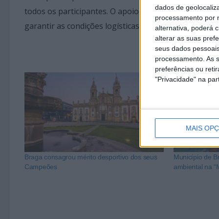
dados de geolocaliza
todos os participantes. O apoio da Câmara Municipal 
processamento por n
garantir as condições logísticas necessárias a um e
alternativa, poderá
alterar as suas pref
seus dados pessoais
processamento. As s
preferências ou reti
"Privacidade" na part
MAIS OP
Braga consagrou mérito desportivo dos seus
Município de B
Campeões
ambiental na “