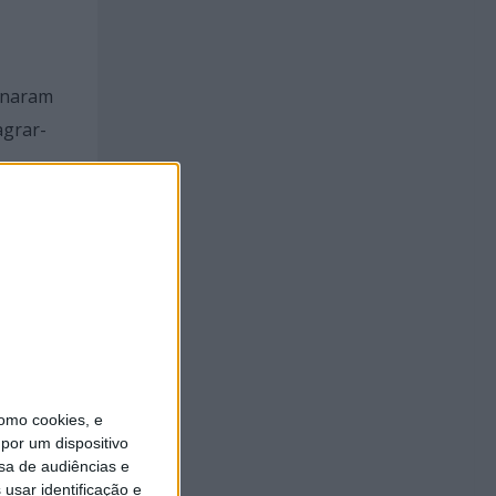
minaram
agrar-
omo cookies, e
por um dispositivo
sa de audiências e
or
usar identificação e