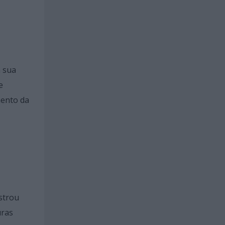
a sua
e
mento da
strou
uras