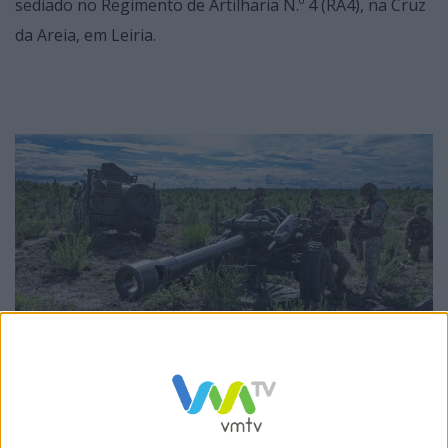
sediado no Regimento de Artilharia N.º 4 (RA4), na Cruz
da Areia, em Leiria.
Foto via Exército Português
Este exercício visa a preparação destes elementos com
vista à sua participação como “Field Artillery Battery