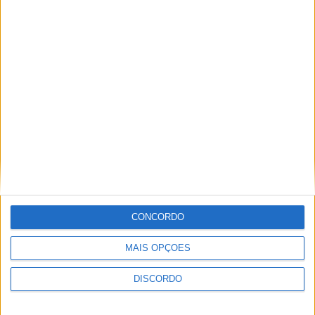
A tradição voltou a ganhar vida em Barcelos com a 43ª Mostra
Internacional de Artesanato e Cerâmica
CONCORDO
MAIS OPÇÕES
DISCORDO