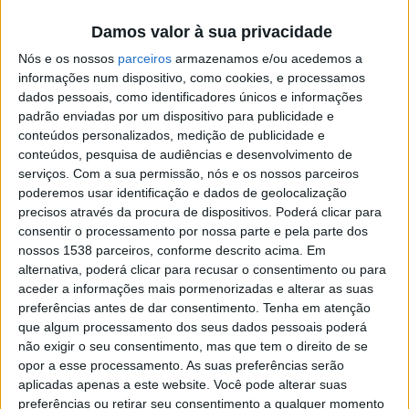
105mm” (FA Btry 105mm) na “European Union
Damos valor à sua privacidade
Battlegroup 25-2/26-1” (EUBG 25-2/26-1) – uma força
Nós e os nossos
parceiros
armazenamos e/ou acedemos a
de resposta rápida, da União Europeia, com um efectivo
informações num dispositivo, como cookies, e processamos
multinacional, na ordem dos 1 500 elementos (modular
dados pessoais, como identificadores únicos e informações
padrão enviadas por um dispositivo para publicidade e
até 5 000), em prevenção com 5 dias de resposta
conteúdos personalizados, medição de publicidade e
urgente e 10 dias de resposta imediata, preparada para
conteúdos, pesquisa de audiências e desenvolvimento de
serviços.
Com a sua permissão, nós e os nossos parceiros
poder sustentar missões de 30 a 120 dias, enquadradas
poderemos usar identificação e dados de geolocalização
pelo Tratado da União Europeia. O EUBG 25-2/26-1 é
precisos através da procura de dispositivos. Poderá clicar para
composto por forças de Portugal, Espanha, França,
consentir o processamento por nossa parte e pela parte dos
nossos 1538 parceiros, conforme descrito acima. Em
Itália, e Roménia.
alternativa, poderá clicar para recusar o consentimento ou para
aceder a informações mais pormenorizadas e alterar as suas
A primeira fase de certificação da força iniciou-se a 18
preferências antes de dar consentimento.
Tenha em atenção
de Novembro de 2024 e decorre actualmente até 29 de
que algum processamento dos seus dados pessoais poderá
não exigir o seu consentimento, mas que tem o direito de se
Novembro de 2024 no exercício TAURUS 24, em Ponte
opor a esse processamento. As suas preferências serão
de Sor, na Bemposta e no Campo Militar de Santa
aplicadas apenas a este website. Você pode alterar suas
preferências ou retirar seu consentimento a qualquer momento