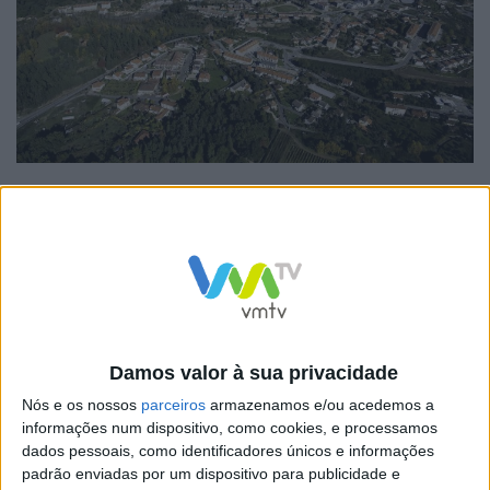
Este acordo que vai financiar as 36 habitações envolve
um investimento total superior a 3 milhões de euros,
comprometendo-se o IHRU a financiar as referidas
soluções no montante de 2.704.972,00 euros, dos quais
1.287.750,00 euros a título não reembolsável
Damos valor à sua privacidade
e 1.417.222,00 euros com recurso a empréstimo
Nós e os nossos
parceiros
armazenamos e/ou acedemos a
bonificado.
informações num dispositivo, como cookies, e processamos
dados pessoais, como identificadores únicos e informações
padrão enviadas por um dispositivo para publicidade e