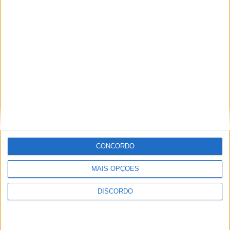
A tradição voltou a ganhar vida em Barcelos com a 43ª Mostra
Internacional de Artesanato e Cerâmica
CONCORDO
MAIS OPÇÕES
DISCORDO