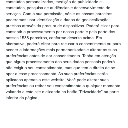
conteúdos personalizados, medição de publicidade e
conteúdos, pesquisa de audiências e desenvolvimento de
serviços.
Com a sua permissão, nós e os nossos parceiros
O Município, em função das necessidades dos
poderemos usar identificação e dados de geolocalização
precisos através da procura de dispositivos. Poderá clicar para
agregados familiares vai, assim, implementar as
consentir o processamento por nossa parte e pela parte dos
seguintes soluções: reabilitação de frações ou de
nossos 1538 parceiros, conforme descrito acima. Em
alternativa, poderá clicar para recusar o consentimento ou para
prédios; construção de prédios ou empreendimentos
aceder a informações mais pormenorizadas e alterar as suas
habitacionais; e aquisição de frações ou prédios para
preferências antes de dar consentimento.
Tenha em atenção
que algum processamento dos seus dados pessoais poderá
destinar a habitação. O acordo tem a duração máxima
não exigir o seu consentimento, mas que tem o direito de se
de seis anos.
opor a esse processamento. As suas preferências serão
De acordo com o documento que espelha a Estratégia
aplicadas apenas a este website. Você pode alterar suas
preferências ou retirar seu consentimento a qualquer momento
Local de Habitação de Cabeceiras de Basto, estão
voltando a este site e clicando no botão "Privacidade" na parte
identificadas 84 famílias em situação de carência
inferior da página.
habitacional, correspondente a um total de 184
pessoas. Destas 84 famílias, 48 agregados têm
necessidade de apoio na reabilitação das suas