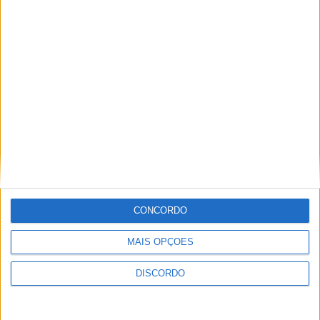
A tradição voltou a ganhar vida em Barcelos com a 43ª Mostra
Internacional de Artesanato e Cerâmica
CONCORDO
MAIS OPÇÕES
DISCORDO