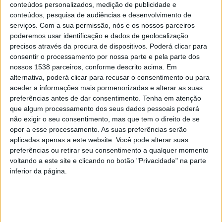
conteúdos personalizados, medição de publicidade e
sociedade civil, enquanto estratégia de
conteúdos, pesquisa de audiências e desenvolvimento de
desenvolvimento local”, pelo que o Município entende
serviços.
Com a sua permissão, nós e os nossos parceiros
poderemos usar identificação e dados de geolocalização
esta política de criação de sinergias na área da Ação
precisos através da procura de dispositivos. Poderá clicar para
Social como fator determinante no combate a situações
consentir o processamento por nossa parte e pela parte dos
de carência e “de melhoria da qualidade de vida” dos
nossos 1538 parceiros, conforme descrito acima. Em
alternativa, poderá clicar para recusar o consentimento ou para
seus munícipes, especialmente os mais desfavorecidos.
aceder a informações mais pormenorizadas e alterar as suas
preferências antes de dar consentimento.
Tenha em atenção
que algum processamento dos seus dados pessoais poderá
Na prática, nesta ação de cariz social, o Município paga
não exigir o seu consentimento, mas que tem o direito de se
opor a esse processamento. As suas preferências serão
a medicação até 100 euros por pessoa, após as
aplicadas apenas a este website. Você pode alterar suas
mesmas se terem candidatado e serem selecionadas
preferências ou retirar seu consentimento a qualquer momento
voltando a este site e clicando no botão "Privacidade" na parte
pelos Serviços da Ação Social, conforme as suas
inferior da página.
condições económicas. Entretanto, o acordo também
foi atualizado no que respeita às condições de
elegibilidade das pessoas ou famílias. Assim, a nova