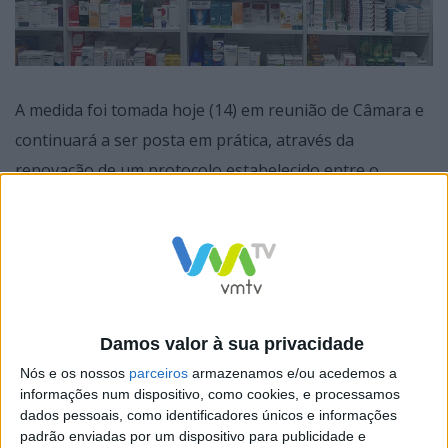
A medida foi tomada hoje (14) em reunião de Câmara e
continuará a ser posta em prática, através da
renovação de um protocolo estabelecido entre o
Município e a Associação Dignitude, uma IPSSS sem fins
lucrativos que é responsável pela gestão do programa
abem: Rede Solidária do Medicamento.
Damos valor à sua privacidade
Nós e os nossos
parceiros
armazenamos e/ou acedemos a
informações num dispositivo, como cookies, e processamos
Na proposta que o Executivo fez aprovar é realçada a
dados pessoais, como identificadores únicos e informações
“importância do apoio à dinamização e intervenção da
padrão enviadas por um dispositivo para publicidade e