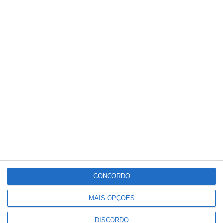
Festival da Juventude em Barcelos promete dois dias intensos
de animação
CONCORDO
MAIS OPÇÕES
DISCORDO