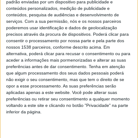
padrão enviadas por um dispositivo para publicidade e
conteúdos personalizados, medição de publicidade e
conteúdos, pesquisa de audiências e desenvolvimento de
serviços.
Com a sua permissão, nós e os nossos parceiros
poderemos usar identificação e dados de geolocalização
precisos através da procura de dispositivos. Poderá clicar para
consentir o processamento por nossa parte e pela parte dos
nossos 1538 parceiros, conforme descrito acima. Em
alternativa, poderá clicar para recusar o consentimento ou para
aceder a informações mais pormenorizadas e alterar as suas
preferências antes de dar consentimento.
Tenha em atenção
que algum processamento dos seus dados pessoais poderá
não exigir o seu consentimento, mas que tem o direito de se
opor a esse processamento. As suas preferências serão
aplicadas apenas a este website. Você pode alterar suas
preferências ou retirar seu consentimento a qualquer momento
voltando a este site e clicando no botão "Privacidade" na parte
“O valor das rendas continua a ser um problema para
inferior da página.
muitas famílias e, por isso, faz todo o sentido que a
Câmara Municipal continue atenta e disponível para as