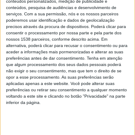
conteúdos personalizados, medição de publicidade e
conteúdos, pesquisa de audiências e desenvolvimento de
“As boas medidas devem ser mantidas e esta é uma boa
serviços.
Com a sua permissão, nós e os nossos parceiros
poderemos usar identificação e dados de geolocalização
medida, que iremos continuar”, referiu o autarca
precisos através da procura de dispositivos. Poderá clicar para
Povoense, Frederico Castro.
consentir o processamento por nossa parte e pela parte dos
nossos 1538 parceiros, conforme descrito acima. Em
alternativa, poderá clicar para recusar o consentimento ou para
aceder a informações mais pormenorizadas e alterar as suas
preferências antes de dar consentimento.
Tenha em atenção
que algum processamento dos seus dados pessoais poderá
Através desta resposta social, a Câmara Municipal da
não exigir o seu consentimento, mas que tem o direito de se
Póvoa de Lanhoso apoia diretamente as famílias
opor a esse processamento. As suas preferências serão
Povoenses (independentemente da sua situação
aplicadas apenas a este website. Você pode alterar suas
preferências ou retirar seu consentimento a qualquer momento
socioeconómica) e indiretamente os comerciantes
voltando a este site e clicando no botão "Privacidade" na parte
instalados no concelho.
inferior da página.