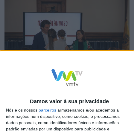
Os montantes atribuídos por criança têm de ser
despendidos no comércio da Póvoa de Lanhoso, em
produtos e serviços para o bebé. Por isso, esta medida,
Damos valor à sua privacidade
para além de ser de incentivo à natalidade, é também
Nós e os nossos
parceiros
armazenamos e/ou acedemos a
de apoio à economia local e de promoção da melhoria
informações num dispositivo, como cookies, e processamos
dados pessoais, como identificadores únicos e informações
das condições e qualidade de vida dos agregados com
padrão enviadas por um dispositivo para publicidade e
crianças nos primeiros meses de vida.