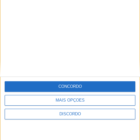
Festival da Juventude em Barcelos promete dois dias intensos
de animação
CONCORDO
MAIS OPÇÕES
DISCORDO