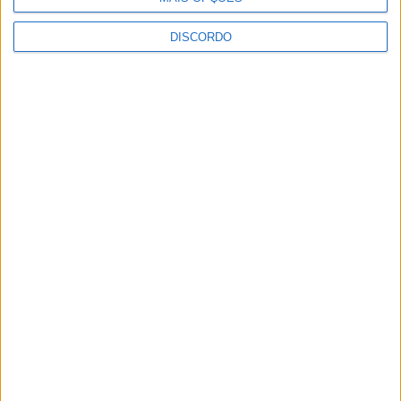
DISCORDO
Vila de Rossas em Vieira do Minho celebrou 25 anos