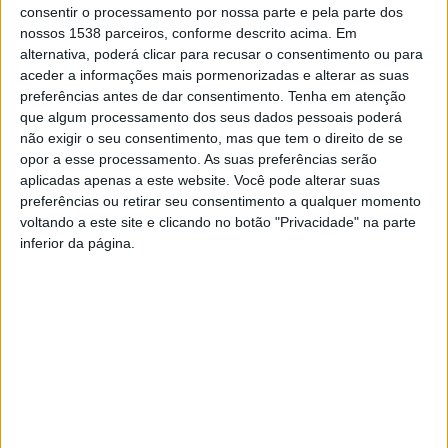
autarquia no reforço dos meios e recursos ao serviço
consentir o processamento por nossa parte e pela parte dos
nossos 1538 parceiros, conforme descrito acima. Em
da segurança pública.
alternativa, poderá clicar para recusar o consentimento ou para
aceder a informações mais pormenorizadas e alterar as suas
O Município de Vieira do Minho reafirma, assim, o seu
preferências antes de dar consentimento.
Tenha em atenção
compromisso com a valorização dos serviços
que algum processamento dos seus dados pessoais poderá
não exigir o seu consentimento, mas que tem o direito de se
municipais e com a salvaguarda do bem-estar dos
opor a esse processamento. As suas preferências serão
vieirenses.
aplicadas apenas a este website. Você pode alterar suas
preferências ou retirar seu consentimento a qualquer momento
voltando a este site e clicando no botão "Privacidade" na parte
inferior da página.
DIA DA PROTEÇÃO CIVIL –
Polícia de Segurança Pública
SIMULACRO
promove ação de