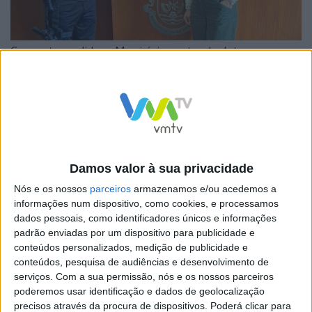
Com esta medida, o Município pretende dotar os
agentes de melhores condições de atuação, garantindo
maior eficácia, segurança e proteção da população, em
conformidade com a legislação em vigor.
Damos valor à sua privacidade
Nós e os nossos
parceiros
armazenamos e/ou acedemos a
Daniel Alves, Agente Graduado Principal da Polícia
informações num dispositivo, como cookies, e processamos
Municipal, destacou que esta aquisição representa uma
dados pessoais, como identificadores únicos e informações
padrão enviadas por um dispositivo para publicidade e
mais-valia, permitindo reforçar a capacidade de
conteúdos personalizados, medição de publicidade e
resposta e assegurar uma maior proteção tanto dos
conteúdos, pesquisa de audiências e desenvolvimento de
agentes como da comunidade. Acrescentou ainda que
serviços.
Com a sua permissão, nós e os nossos parceiros
poderemos usar identificação e dados de geolocalização
este investimento vem consolidar o esforço da
precisos através da procura de dispositivos. Poderá clicar para