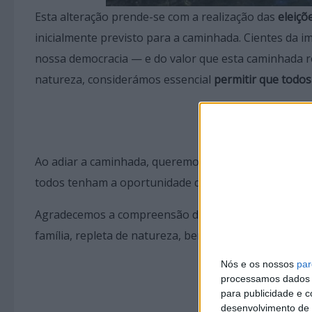
Esta alteração prende-se com a realização das
eleiçõ
inicialmente previsto para a caminhada. Cientes da i
nossa democracia — e do valor que esta caminhada 
natureza, considerámos essencial
permitir que todo
Ao adiar a caminhada, queremos
incentivar a particip
todos tenham a oportunidade de desfrutar, com tranq
Agradecemos a compreensão de todos e esperamos 
família, repleta de natureza, bem-estar e partilha.
Nós e os nossos
par
processamos dados p
para publicidade e 
desenvolvimento de 