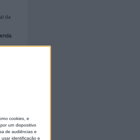
al da
genda
.
que
ndosa
.
em
omo cookies, e
por um dispositivo
sa de audiências e
usar identificação e