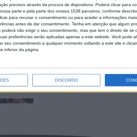
ção precisos através da procura de dispositivos. Poderá clicar para co
ossa parte e pela parte dos nossos 1538 parceiros, conforme descrit
 clicar para recusar o consentimento ou para aceder a informações ma
erências antes de dar consentimento.
Tenha em atenção que algum pr
 poderá não exigir o seu consentimento, mas que tem o direito de se 
uas preferências serão aplicadas apenas a este website. Você pode al
rar seu consentimento a qualquer momento voltando a este site e clica
e inferior da página.
scata da Candosa numa
Natureza, caminhada e gastronomia 
quecível por Vieira do Minho
fim de semana em Vieira do Minho
ÇÕES
DISCORDO
CON
NCa2l2ckl3RkxJ