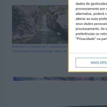
dados de geolocaliza
processamento por n
alternativa, poderá
alterar as suas pref
seus dados pessoais
processamento. As s
preferências ou reti
"Privacidade" na part
Descubra a Cascata da Candosa numa
Descubra a Ca
Caminhada Inesquecível por Vieira do Minho
Caminhada Ines
MAIS OP
YouTube Video VVUtRU85MzBBcHpOcU5BUnpKX0wyV1ZBLm