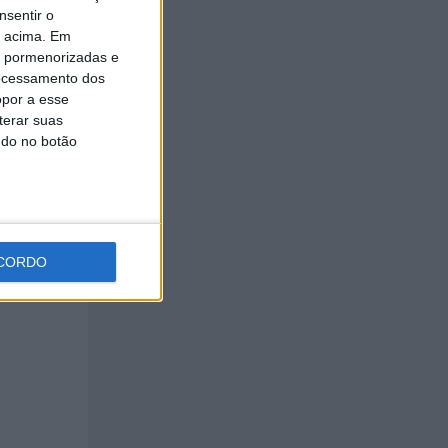
nsentir o
o acima. Em
is pormenorizadas e
ocessamento dos
opor a esse
terar suas
ndo no botão
marcam
CORDO