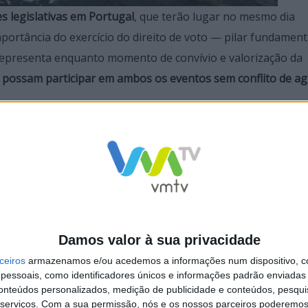
es legislativas em Portugal
, que terão lugar no mesmo dia
mportância do exercício do direito de voto — pilar fundament
representa enquanto momento de convívio e valorização da
s possam participar em ambos os eventos sem conflito de a
ação cívica nas eleições
, ao mesmo tempo que garantimos 
uilidade e entusiasmo, da beleza natural da
Cascata da Ca
contar convosco no
dia 8 de junho
, para mais uma jornada 
Damos valor à sua privacidade
ceiros
armazenamos e/ou acedemos a informações num dispositivo, c
essoais, como identificadores únicos e informações padrão enviadas 
conteúdos personalizados, medição de publicidade e conteúdos, pesqui
serviços.
Com a sua permissão, nós e os nossos parceiros poderemos 