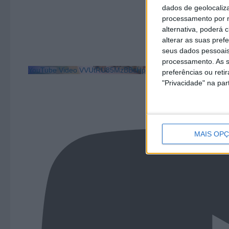
dados de geolocaliza
processamento por n
alternativa, poderá
alterar as suas pref
seus dados pessoais
processamento. As s
YouTube Video VVUtRU85MzBBcHpOcU5BUnpKX0wyV1ZBLm
preferências ou reti
"Privacidade" na part
MAIS OP