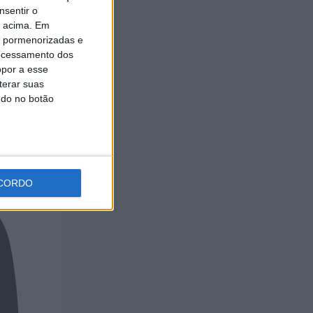
nsentir o
o acima. Em
is pormenorizadas e
ocessamento dos
opor a esse
terar suas
ndo no botão
CORDO