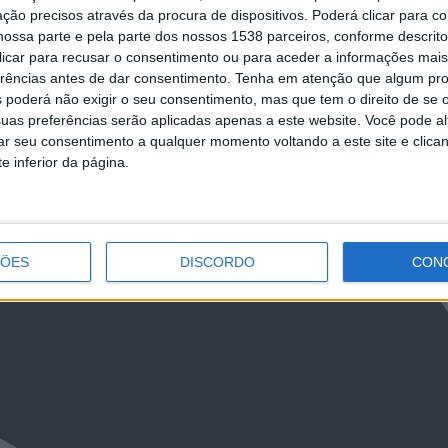
ção precisos através da procura de dispositivos. Poderá clicar para co
ossa parte e pela parte dos nossos 1538 parceiros, conforme descrit
 clicar para recusar o consentimento ou para aceder a informações ma
erências antes de dar consentimento.
Tenha em atenção que algum pr
 poderá não exigir o seu consentimento, mas que tem o direito de se 
uas preferências serão aplicadas apenas a este website. Você pode al
NCa2l2ckl3RkxJ
rar seu consentimento a qualquer momento voltando a este site e clica
e inferior da página.
ÇÕES
DISCORDO
CON