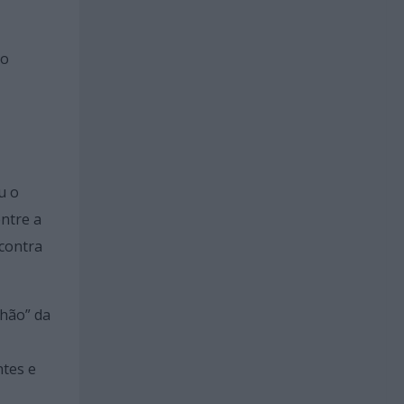
do
u o
ntre a
ncontra
Chão” da
ntes e