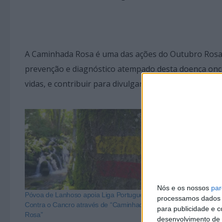
A Caminhada Rosa é uma das ações do Outubro Rosa, 
prevenção e diagnóstico atempado desta doença onc
vidas, e contribuir para divulgar amplamente informa
Nós e os nossos
par
Póvoa de Lanhoso apoia Liga Portuguesa
Município da P
processamos dados p
Contra o Cancro através de “Caminhada
Caminhada R
para publicidade e 
Rosa”
desenvolvimento de 