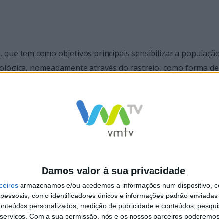
que tem como objetivos principais sensibilizar a população
ológica, nomeadamente através do rastreio, como forma de
ção e formas de apoio existentes para pacientes e suas famí
Damos valor à sua privacidade
ceiros
armazenamos e/ou acedemos a informações num dispositivo, c
óvoa de Lanhoso organiza
Município da Póvoa de Lanhoso assu
essoais, como identificadores únicos e informações padrão enviadas 
osa
como promotora de saúde para a pop
conteúdos personalizados, medição de publicidade e conteúdos, pesqui
serviços.
Com a sua permissão, nós e os nossos parceiros poderemos 