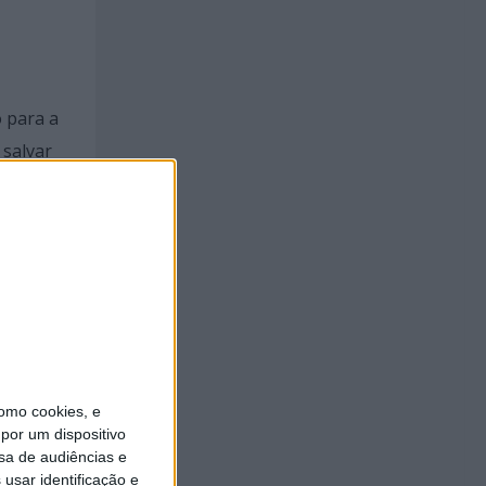
 para a
 salvar
lias.
omo cookies, e
me-se
por um dispositivo
ulação
sa de audiências e
usar identificação e