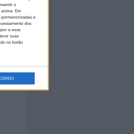
nsentir o
o acima. Em
is pormenorizadas e
ocessamento dos
opor a esse
terar suas
ndo no botão
na
 de
CORDO