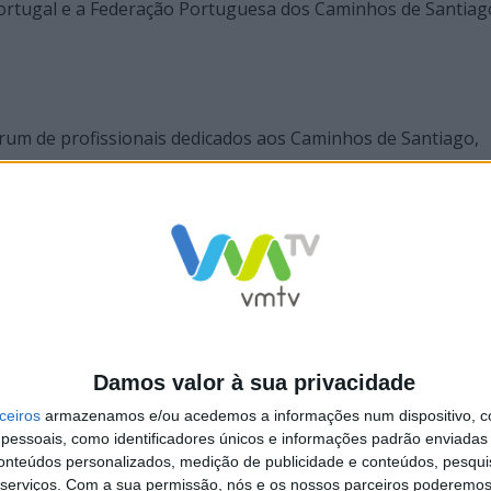
ortugal e a Federação Portuguesa dos Caminhos de Santiag
rum de profissionais dedicados aos Caminhos de Santiago,
mo.
tiago e que têm uma música dedicada à comunidade peregri
ist=RDmJFXeHWC2-s&start_radio=1
), também estiveram n
ram curiosidade em saber mais acerca do Caminho Portuguê
orrearem a região de Trás-os-Montes e o Minho.
Damos valor à sua privacidade
20 de março de 2024, na Igreja Românica de Fontarcada, fo
ceiros
armazenamos e/ou acedemos a informações num dispositivo, c
essoais, como identificadores únicos e informações padrão enviadas 
grinos a percorrerem este percurso de aproximadamente 260
conteúdos personalizados, medição de publicidade e conteúdos, pesqui
serviços.
Com a sua permissão, nós e os nossos parceiros poderemos 