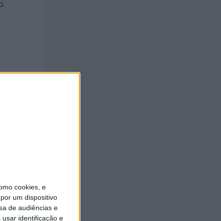
o.
na
a
s de
ram
omo cookies, e
por um dispositivo
sa de audiências e
usar identificação e