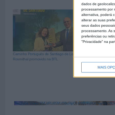
dados de geolocaliza
processamento por n
alternativa, poderá
alterar as suas pref
seus dados pessoais
processamento. As s
preferências ou reti
"Privacidade" na part
Caminho Português de Santiago de Leon de
O Caminho Por
Rosmithal promovido na BTL
Rosmithal cont
para a fase de 
MAIS OP
YouTube Video VVUtRU85MzBBcHpOcU5BUnpKX0wyV1ZB