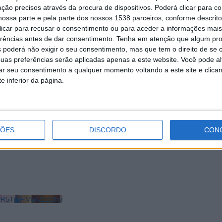
ção precisos através da procura de dispositivos. Poderá clicar para co
ossa parte e pela parte dos nossos 1538 parceiros, conforme descrit
 clicar para recusar o consentimento ou para aceder a informações ma
erências antes de dar consentimento.
Tenha em atenção que algum pr
 poderá não exigir o seu consentimento, mas que tem o direito de se 
uas preferências serão aplicadas apenas a este website. Você pode al
rar seu consentimento a qualquer momento voltando a este site e clica
e inferior da página.
tuguês de Santiago Leon de
Avançada mais uma etapa na criação 
inua a ser percorrido – avanço
criação do caminho Português – Leon
Certificação
Rosmithal
ÇÕES
DISCORDO
CON
LkR5TmFiVWVZZDhv