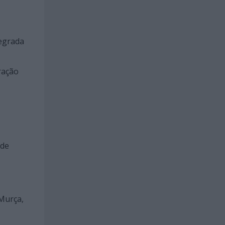
tegrada
ração
 de
 Murça,