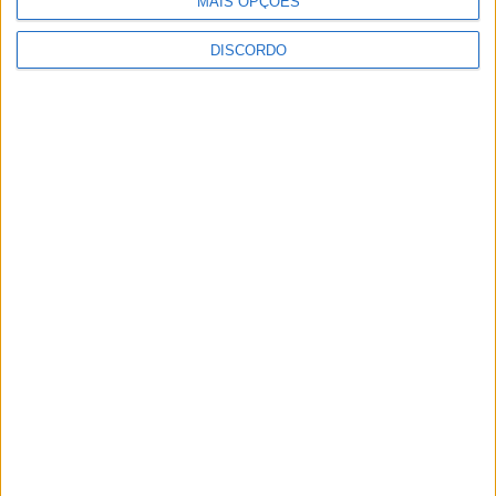
MAIS OPÇÕES
DISCORDO
Vila de Rossas em Vieira do Minho celebrou 25 anos