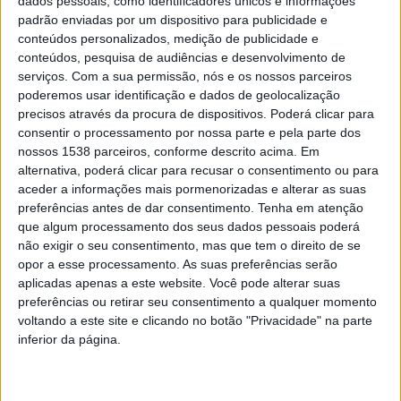
dados pessoais, como identificadores únicos e informações
considerada essencial para orientar os/as
padrão enviadas por um dispositivo para publicidade e
peregrinos/as ao longo dos 260 quilómetros, de uma
conteúdos personalizados, medição de publicidade e
forma autónoma. Este será um importante passo pois
conteúdos, pesquisa de audiências e desenvolvimento de
serviços.
Com a sua permissão, nós e os nossos parceiros
pretende-se que daqui a um ano estejam reunidas as
poderemos usar identificação e dados de geolocalização
condições necessárias para submeter a Caminho a
precisos através da procura de dispositivos. Poderá clicar para
consentir o processamento por nossa parte e pela parte dos
certificação pelas entidades competentes.
nossos 1538 parceiros, conforme descrito acima. Em
alternativa, poderá clicar para recusar o consentimento ou para
aceder a informações mais pormenorizadas e alterar as suas
preferências antes de dar consentimento.
Tenha em atenção
que algum processamento dos seus dados pessoais poderá
Os Municípios tiveram oportunidade de fazer o ponto
não exigir o seu consentimento, mas que tem o direito de se
opor a esse processamento. As suas preferências serão
de situação em relação ao levantamento do mapa de
aplicadas apenas a este website. Você pode alterar suas
quantidades e até quando é que conseguem instalar a
preferências ou retirar seu consentimento a qualquer momento
sinalética básica no terreno, prevendo-se que seja
voltando a este site e clicando no botão "Privacidade" na parte
inferior da página.
conseguido por todos até ao final do ano.
Subprojecto “Sons do Norte”