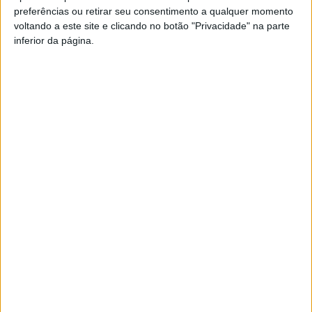
preferências ou retirar seu consentimento a qualquer momento
equipa técnica e direção.
voltando a este site e clicando no botão "Privacidade" na parte
inferior da página.
Desporto na afirmação do concelho
Na sua intervenção, Júlia Rodrigues Fernandes felicitou
a equipa pelo feito alcançado e enalteceu o trabalho
desenvolvido pelo clube, sublinhando a persistência
demonstrada ao longo das últimas épocas.
“Vocês tentaram durante três anos e não desistiram.
Continuaram a lutar até conseguirem. Isso representa
bem o espírito vilaverdense, de quem nunca desiste”,
afirmou a autarca.