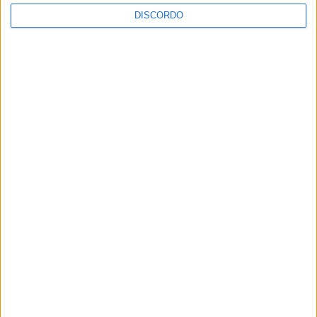
DISCORDO
A tradição voltou a ganhar vida em Barcelos com a 43ª Mostra
Internacional de Artesanato e Cerâmica