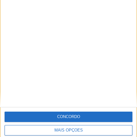
Vieira d'Alma inaugura com casa cheia e muita emoção em
Vieira do Minho
CONCORDO
MAIS OPÇÕES