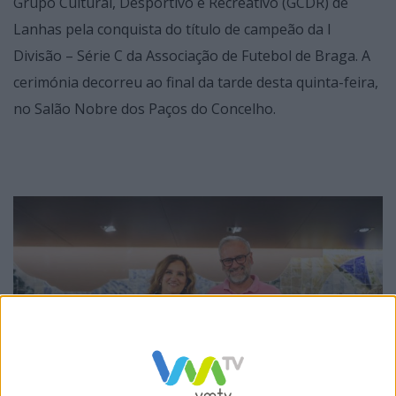
Grupo Cultural, Desportivo e Recreativo (GCDR) de
Lanhas pela conquista do título de campeão da I
Divisão – Série C da Associação de Futebol de Braga. A
cerimónia decorreu ao final da tarde desta quinta-feira,
no Salão Nobre dos Paços do Concelho.