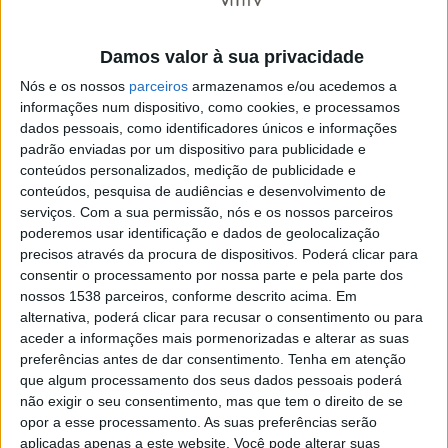
Damos valor à sua privacidade
A comitiva do GCDR Lanhas foi recebida pela presidente
Nós e os nossos
parceiros
armazenamos e/ou acedemos a
da Câmara Municipal, Júlia Rodrigues Fernandes, e
informações num dispositivo, como cookies, e processamos
pelos vereadores do executivo Patrício Araújo, Michele
dados pessoais, como identificadores únicos e informações
padrão enviadas por um dispositivo para publicidade e
Alves e Carlos Tiago Alves. Durante a sessão, os
conteúdos personalizados, medição de publicidade e
elementos do plantel, da equipa técnica, do staff e da
conteúdos, pesquisa de audiências e desenvolvimento de
serviços.
Com a sua permissão, nós e os nossos parceiros
direção foram distinguidos com uma medalha alusiva à
poderemos usar identificação e dados de geolocalização
conquista. Durante a sessão foi também entregue ao
precisos através da procura de dispositivos. Poderá clicar para
consentir o processamento por nossa parte e pela parte dos
dirigente do clube, Nuno Esteves, o Voto de Louvor
nossos 1538 parceiros, conforme descrito acima. Em
aprovado na reunião da Câmara Municipal.
alternativa, poderá clicar para recusar o consentimento ou para
aceder a informações mais pormenorizadas e alterar as suas
Em sinal de agradecimento pelo apoio institucional
preferências antes de dar consentimento.
Tenha em atenção
que algum processamento dos seus dados pessoais poderá
prestado ao longo da época, o presidente do GCDR
não exigir o seu consentimento, mas que tem o direito de se
Lanhas, Nuno Esteves, ofereceu ao Município uma
opor a esse processamento. As suas preferências serão
camisola oficial autografada por todos os jogadores,
aplicadas apenas a este website. Você pode alterar suas