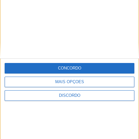
CONCORDO
MAIS OPÇÕES
DISCORDO
Festival da Juventude em Barcelos promete dois dias intensos
de animação