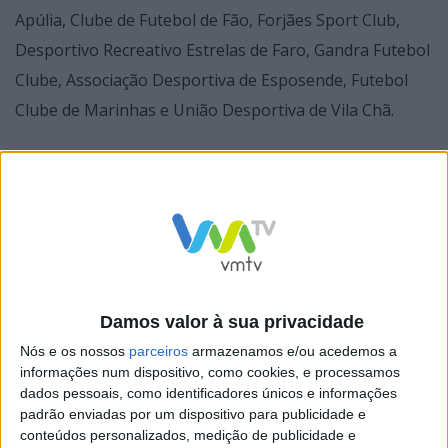
Apúlia, Clube de Futebol de Fão, Forjães Sport Club,
Desportivo Recreativo Estrelas de Faro, Gandra Futebol
Clube, Associação Desportiva de Esposende, Futebol
Clube de Marinhas e União Desportiva de Vila Chã.
O campeonato decorrerá entre os meses de janeiro e
finais de maio, com jogos quinzenais, realizados aos
domingos, entre as 9h00 e as 18h00, em vários estádios
do concelho. Esta opção pela descentralização dos
Damos valor à sua privacidade
encontros pretende reforçar a proximidade à
Nós e os nossos
parceiros
armazenamos e/ou acedemos a
comunidade local e valorizar os diferentes territórios. À
informações num dispositivo, como cookies, e processamos
dados pessoais, como identificadores únicos e informações
semelhança das edições anteriores, a entrada é livre.
padrão enviadas por um dispositivo para publicidade e
conteúdos personalizados, medição de publicidade e