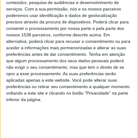
A participação no Campeonato Concelhio de Futebol
conteúdos, pesquisa de audiências e desenvolvimento de
serviços.
Com a sua permissão, nós e os nossos parceiros
Infantil não acarreta quaisquer custos para os clubes e
poderemos usar identificação e dados de geolocalização
associações envolvidas. O Município de Esposende
precisos através da procura de dispositivos. Poderá clicar para
assegura toda a logística da competição e oferece bolas
consentir o processamento por nossa parte e pela parte dos
nossos 1538 parceiros, conforme descrito acima. Em
a todas as equipas participantes, reforçando o seu
alternativa, poderá clicar para recusar o consentimento ou para
compromisso com a igualdade de oportunidades no
aceder a informações mais pormenorizadas e alterar as suas
preferências antes de dar consentimento.
Tenha em atenção
acesso à prática desportiva.
que algum processamento dos seus dados pessoais poderá
não exigir o seu consentimento, mas que tem o direito de se
opor a esse processamento. As suas preferências serão
aplicadas apenas a este website. Você pode alterar suas
preferências ou retirar seu consentimento a qualquer momento
Homologado pela Federação Portuguesa de Futebol e
voltando a este site e clicando no botão "Privacidade" na parte
inferior da página.
pela Associação de Futebol de Braga, o campeonato
integra o Plano Estratégico de Desenvolvimento
Desportivo de Esposende (PEDDE) e encontra-se
alinhado com os Objetivos de Desenvolvimento
Sustentável (ODS) da Agenda 2030 das Nações Unidas.