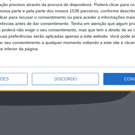
ção precisos através da procura de dispositivos. Poderá clicar para co
ossa parte e pela parte dos nossos 1538 parceiros, conforme descrit
 clicar para recusar o consentimento ou para aceder a informações ma
erências antes de dar consentimento.
Tenha em atenção que algum pr
 poderá não exigir o seu consentimento, mas que tem o direito de se 
uas preferências serão aplicadas apenas a este website. Você pode al
rar seu consentimento a qualquer momento voltando a este site e clica
e inferior da página.
ÇÕES
DISCORDO
CON