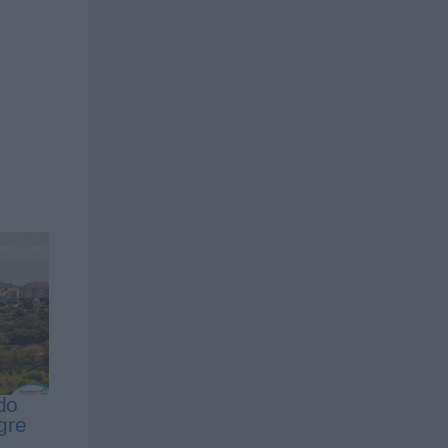
do
gre