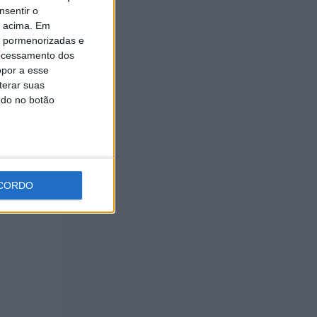
nsentir o
o acima. Em
is pormenorizadas e
ocessamento dos
opor a esse
terar suas
ndo no botão
CORDO