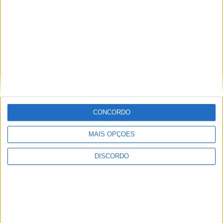
CONCORDO
MAIS OPÇÕES
DISCORDO
Vila de Rossas em Vieira do Minho celebrou 25 anos