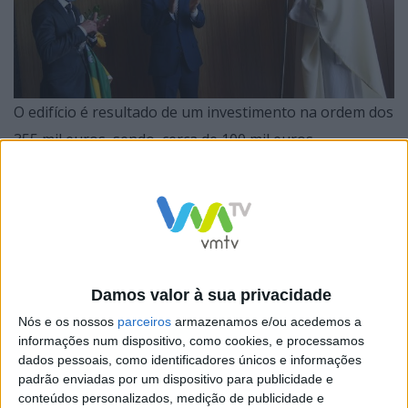
O edifício é resultado de um investimento na ordem dos
355 mil euros, sendo, cerca de 100 mil euros
provenientes de apoios concedidos pela Câmara
Municipal e a Junta de Freguesia. Com uma área de 700
metros quadrados, a infraestrutura conta com um
salão polivalente, salas de catequese, cartório, entre
outros espaços preparados para receber
Damos valor à sua privacidade
desde dinâmicas religiosos a atividades culturais.
Nós e os nossos
parceiros
armazenamos e/ou acedemos a
informações num dispositivo, como cookies, e processamos
dados pessoais, como identificadores únicos e informações
padrão enviadas por um dispositivo para publicidade e
conteúdos personalizados, medição de publicidade e
“É um projeto que não foi pensado só para cumprir um