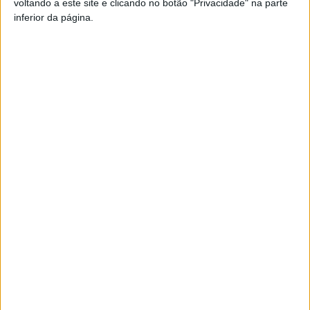
voltando a este site e clicando no botão "Privacidade" na parte
inferior da página.
Apesar de o executivo municipal ter conseguido reduzir
os custos do evento em cerca de 50% em relação à
edição anterior, a Feira do Fumeiro manteve o mesmo
nível de excelência das edições anteriores. A
organização conseguiu preservar a qualidade da
programação, a dinâmica do certame e a promoção dos
produtores locais, demonstrando que é possível
otimizar recursos sem comprometer o sucesso do
evento.
Promoção dos produtores e animação cultural
Durante a feira, além da exposição e comercialização de
produtos de fumeiro, o certame deu destaque às