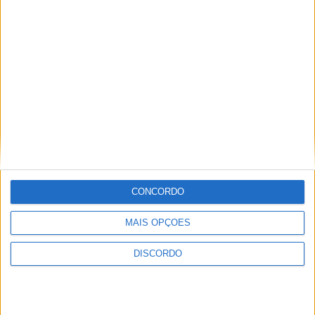
A tradição voltou a ganhar vida em Barcelos com a 43ª Mostra
Internacional de Artesanato e Cerâmica
CONCORDO
MAIS OPÇÕES
DISCORDO