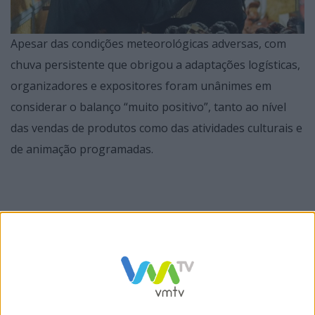
Apesar das condições meteorológicas adversas, com
chuva persistente que obrigou a adaptações logísticas,
organizadores e expositores foram unânimes em
considerar o balanço “muito positivo”, tanto ao nível
das vendas de produtos como das atividades culturais e
de animação programadas.
O presidente da Câmara Municipal, Filipe de Oliveira,
realçou a grande participação do público durante o
evento e salientou que os produtores se mostraram
satisfeitos com o decorrer da feira, mesmo perante as
dificuldades climatéricas. O autarca sublinhou que o