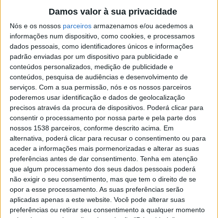
Damos valor à sua privacidade
certame cumpriu os seus objetivos de promoção da
Nós e os nossos
parceiros
armazenamos e/ou acedemos a
produção local e envolvimento da comunidade. Embora
informações num dispositivo, como cookies, e processamos
ainda não existam números oficiais sobre as vendas,
dados pessoais, como identificadores únicos e informações
referiu que os resultados estão no mesmo patamar das
padrão enviadas por um dispositivo para publicidade e
conteúdos personalizados, medição de publicidade e
edições anteriores, um dado considerado bastante
conteúdos, pesquisa de audiências e desenvolvimento de
satisfatório.
serviços.
Com a sua permissão, nós e os nossos parceiros
poderemos usar identificação e dados de geolocalização
precisos através da procura de dispositivos. Poderá clicar para
“Foi uma edição de grande dinâmica, em que
consentir o processamento por nossa parte e pela parte dos
conseguimos mostrar o melhor do fumeiro vieirense e
nossos 1538 parceiros, conforme descrito acima. Em
manter vivas as tradições gastronómicas e culturais do
alternativa, poderá clicar para recusar o consentimento ou para
aceder a informações mais pormenorizadas e alterar as suas
concelho, mesmo com chuva ao longo dos três dias”,
preferências antes de dar consentimento.
Tenha em atenção
afirmou Filipe de Oliveira, apontando o evento como
que algum processamento dos seus dados pessoais poderá
não exigir o seu consentimento, mas que tem o direito de se
um exemplo de resiliência e de aposta no produto local.
opor a esse processamento. As suas preferências serão
aplicadas apenas a este website. Você pode alterar suas
preferências ou retirar seu consentimento a qualquer momento