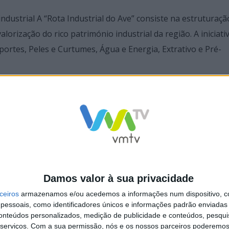
ustrial A “Rota Industrial do Ave” consiste na estruturaç
lorização do rico património industrial da região. A iniciati
sportes, Peles e Curtumes, Água e Energia, Extrativo e Pré-
ará experiências imersivas através do recurso a conteúdos d
enciadores desta rota é o envolvimento direto das comunid
umirão o papel de intérpretes da memória, enriquecendo a
passado industrial da região.
Damos valor à sua privacidade
ceiros
armazenamos e/ou acedemos a informações num dispositivo, c
essoais, como identificadores únicos e informações padrão enviadas 
conteúdos personalizados, medição de publicidade e conteúdos, pesqui
locais e a implementação de um modelo de governação intermu
serviços.
Com a sua permissão, nós e os nossos parceiros poderemos 