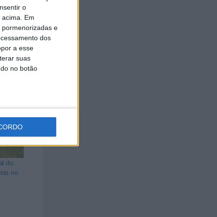
nsentir o
o acima. Em
is pormenorizadas e
ocessamento dos
s metas
opor a esse
terar suas
ndo no botão
CORDO
al do
sta no