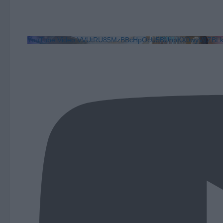
YouTube Video VVUtRU85MzBBcHpOcU5BUnpKX0wyV1ZB