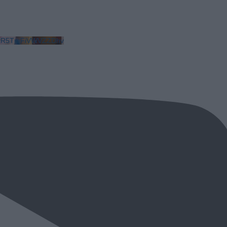
LkR5TmFiVWVZZDhv