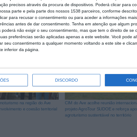
ção precisos através da procura de dispositivos. Poderá clicar para co
oção digital.
ossa parte e pela parte dos nossos 1538 parceiros, conforme descrit
versificação da oferta turística do Norte de Portugal,
 clicar para recusar o consentimento ou para aceder a informações ma
erências antes de dar consentimento.
Tenha em atenção que algum pr
ividade e prosperidade social, em total alinhamento com a
 poderá não exigir o seu consentimento, mas que tem o direito de se 
uas preferências serão aplicadas apenas a este website. Você pode al
rar seu consentimento a qualquer momento voltando a este site e clica
e inferior da página.
ÇÕES
DISCORDO
CON
noturismo na região do Ave
CIM do Ave acolhe reunião internacion
nvolvimento e coesão territorial
projeto AgroTour SUDOE e reforça apo
agroturismo sustentável no território