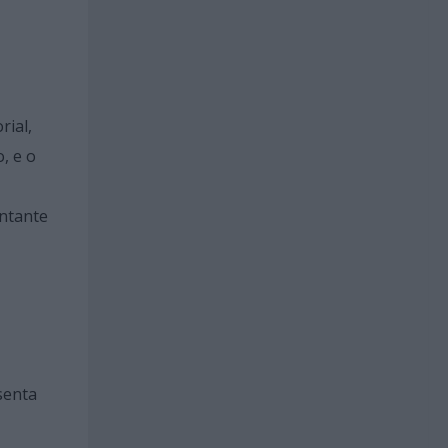
rial,
, e o
ontante
senta