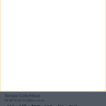
Subscrever
SEGUE-NOS:
PERIODICIDADE DIÁRIA
Quarta-feira,4 Janeiro , 2023