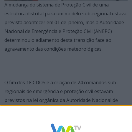
A mudança do sistema de Proteção Civil de uma
estrutura distrital para um modelo sub-regional estava
prevista acontecer em 01 de janeiro, mas a Autoridade
Nacional de Emergência e Proteção Civil (ANEPC)
determinou o adiamento desta transição face ao
agravamento das condições meteorológicas.
O fim dos 18 CDOS e a criação de 24 comandos sub-
regionais de emergência e proteção civil estavam
previstos na lei orgânica da Autoridade Nacional de
Emergência e Proteção Civil, que entrou em vigor em
abril de 2019.
Na altura, ficou decidido que a nova estrutura regional