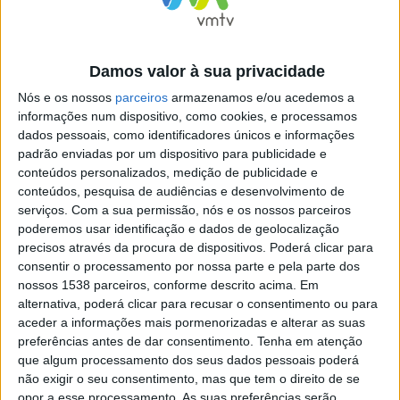
e sub-regional entraria em funcionamento de forma
faseada, estando já em funções os comandos regionais
Damos valor à sua privacidade
do Norte, Centro, Lisboa e Vale do Tejo, Alentejo e
Nós e os nossos
parceiros
armazenamos e/ou acedemos a
Algarve, enquanto os 24 comandos sub-regionais de
informações num dispositivo, como cookies, e processamos
emergência e proteção civil, cuja circunscrição
dados pessoais, como identificadores únicos e informações
padrão enviadas por um dispositivo para publicidade e
territorial corresponde ao território de cada
conteúdos personalizados, medição de publicidade e
comunidade intermunicipal, iniciariam funções em 01 de
conteúdos, pesquisa de audiências e desenvolvimento de
serviços.
Com a sua permissão, nós e os nossos parceiros
janeiro.
poderemos usar identificação e dados de geolocalização
precisos através da procura de dispositivos. Poderá clicar para
consentir o processamento por nossa parte e pela parte dos
nossos 1538 parceiros, conforme descrito acima. Em
alternativa, poderá clicar para recusar o consentimento ou para
Numa entrevista recente à Lusa, a secretária de Estado
aceder a informações mais pormenorizadas e alterar as suas
da Proteção Civil considerou que esta nova forma de
preferências antes de dar consentimento.
Tenha em atenção
que algum processamento dos seus dados pessoais poderá
trabalhar ou este “novo esqueleto” da Proteção Civil vai
não exigir o seu consentimento, mas que tem o direito de se
permitir um sistema “mais próximo dos territórios e
opor a esse processamento. As suas preferências serão