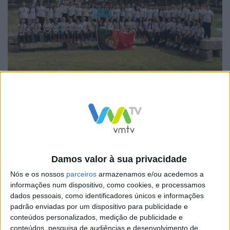
O concerto na Igreja de San Agostim, no dia 19, teve
lotação esgotada. O programa incluiu obras de
compositores portugueses como António Capitão
Ribeiro, Osvaldo Fernandes e Telmo Marques, num
alinhamento que mereceu fortes aplausos e
Damos valor à sua privacidade
emocionou a audiência.
Nós e os nossos
parceiros
armazenamos e/ou acedemos a
informações num dispositivo, como cookies, e processamos
dados pessoais, como identificadores únicos e informações
padrão enviadas por um dispositivo para publicidade e
conteúdos personalizados, medição de publicidade e
No domingo, o CPCE participou na celebração da missa
conteúdos, pesquisa de audiências e desenvolvimento de