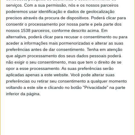
serviços.
Com a sua permissão, nós e os nossos parceiros
dos peregrinos na Catedral. A interpretação das peças
poderemos usar identificação e dados de geolocalização
litúrgicas pelos jovens coralistas conferiu um tom de
precisos através da procura de dispositivos. Poderá clicar para
solenidade à cerimónia, que contou também com o
consentir o processamento por nossa parte e pela parte dos
nossos 1538 parceiros, conforme descrito acima. Em
ritual do “Botafumeiro”, um dos elementos simbólicos
alternativa, poderá clicar para recusar o consentimento ou para
mais marcantes da liturgia compostelana, com origens
aceder a informações mais pormenorizadas e alterar as suas
preferências antes de dar consentimento.
Tenha em atenção
no século XIV.
que algum processamento dos seus dados pessoais poderá
não exigir o seu consentimento, mas que tem o direito de se
A deslocação a Santiago representou ainda uma
opor a esse processamento. As suas preferências serão
oportunidade de fortalecimento do espírito de grupo
aplicadas apenas a este website. Você pode alterar suas
preferências ou retirar seu consentimento a qualquer momento
entre os coralistas, num ambiente de partilha e
voltando a este site e clicando no botão "Privacidade" na parte
entreajuda que contribui para o crescimento humano e
inferior da página.
artístico. Foram também estabelecidos contactos com
entidades galegas ligadas à cultura e à música, com
potencial para futuras colaborações.