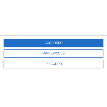
CONCORDO
MAIS OPÇÕES
DISCORDO
Festival da Juventude em Barcelos promete dois dias intensos
de animação