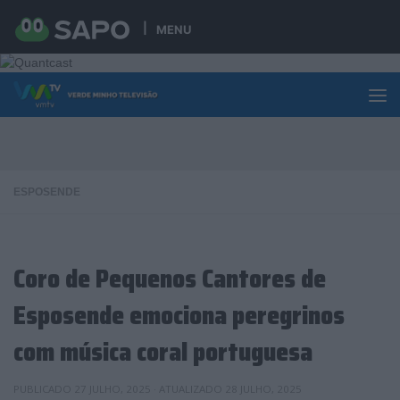
Skip to content
MENU
ESPOSENDE
Coro de Pequenos Cantores de
Esposende emociona peregrinos
com música coral portuguesa
PUBLICADO
27 JULHO, 2025
· ATUALIZADO
28 JULHO, 2025