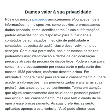
Em comparação com os dados de domingo, em que se
registavam 1.479 mortes, hoje constatou-se um
Damos valor à sua privacidade
aumento de óbitos de 0,4%. Já os casos e infeção
Nós e os nossos
parceiros
armazenamos e/ou acedemos a
subiram 0,6%.
informações num dispositivo, como cookies, e processamos
dados pessoais, como identificadores únicos e informações
padrão enviadas por um dispositivo para publicidade e
conteúdos personalizados, medição de publicidade e
conteúdos, pesquisa de audiências e desenvolvimento de
serviços.
Com a sua permissão, nós e os nossos parceiros
poderemos usar identificação e dados de geolocalização
precisos através da procura de dispositivos. Poderá clicar para
consentir o processamento por nossa parte e pela parte dos
nossos 1538 parceiros, conforme descrito acima. Em
alternativa, poderá clicar para recusar o consentimento ou para
aceder a informações mais pormenorizadas e alterar as suas
preferências antes de dar consentimento.
Tenha em atenção
que algum processamento dos seus dados pessoais poderá
não exigir o seu consentimento, mas que tem o direito de se
opor a esse processamento. As suas preferências serão
aplicadas apenas a este website. Você pode alterar suas