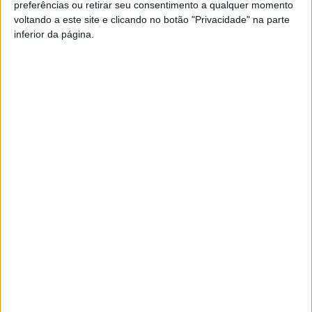
preferências ou retirar seu consentimento a qualquer momento
voltando a este site e clicando no botão "Privacidade" na parte
inferior da página.
Na região de Lisboa e Vale do Tejo (13.222), onde se
tem registado maior número de surtos, há mais 149
casos de infeção (+1,1%).