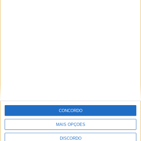
A tradição voltou a ganhar vida em Barcelos com a 43ª Mostra
Internacional de Artesanato e Cerâmica
CONCORDO
MAIS OPÇÕES
DISCORDO