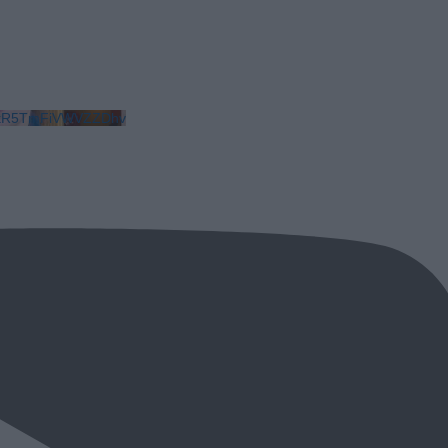
LkR5TmFiVWVZZDhv