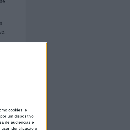
 se
 a
vo.
o e
 e 2025
as
nida e
 de
oa de
omo cookies, e
por um dispositivo
em
sa de audiências e
usar identificação e