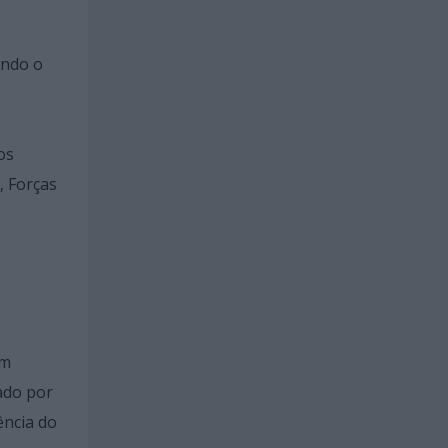
endo o
os
, Forças
um
ado por
ência do