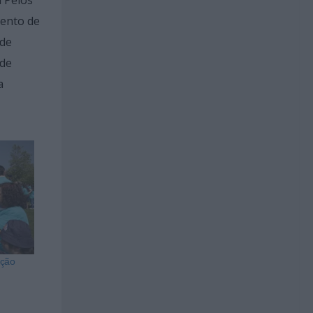
mento de
 de
 de
a
ação