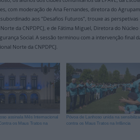
ares, com moderação de Ana Fernandes, diretora do Agrupa
subordinado aos “Desafios Futuros”, trouxe as perspetivas
Norte da CNPDPCJ, e de Fátima Miguel, Diretora do Núcleo
egurança Social. A sessão terminou com a intervenção final d
gional Norte da CNPDPCJ.
so assinala Mês Internacional
Póvoa de Lanhoso unida na sensibiliz
ontra os Maus Tratos na
contra os Maus Tratos na Infância