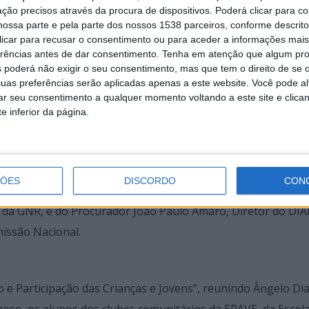
ção precisos através da procura de dispositivos. Poderá clicar para co
stas metas e que quer contribuir para um dia-a-dia norm
ossa parte e pela parte dos nossos 1538 parceiros, conforme descrit
ns, e precisamos de defender isso assumindo um compromiss
 clicar para recusar o consentimento ou para aceder a informações ma
 crescer com estes valores e com esta perceção para poder
erências antes de dar consentimento.
Tenha em atenção que algum pr
 poderá não exigir o seu consentimento, mas que tem o direito de se 
recisa, são bases que temos que promover e proteger semp
uas preferências serão aplicadas apenas a este website. Você pode al
paz de estar à altura dos desafios.”
rar seu consentimento a qualquer momento voltando a este site e clica
e inferior da página.
amílias e a Parentalidade”, onde Cristina Capela apresentou
iveira, do Gabinete de Apoio à Parentalidade do Município d
iálogo”, e moderação de Rosália Ramalho. O segundo painel
ÇÕES
DISCORDO
CON
contra Crianças e Jovens”, contou com os contributos do
 da GNR, e do Procurador João Paulo Amaro, Diretor do DIA
issão Nacional.
 e Participação das Crianças e Jovens”, reunindo Ângelo Dia
oso, os alunos dos clubes comunitários da EPAVE, da Escola