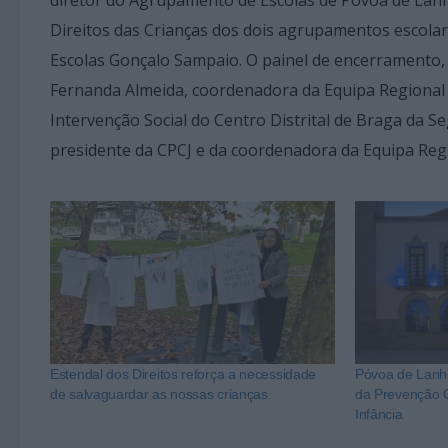
Direitos das Crianças dos dois agrupamentos escol
Escolas Gonçalo Sampaio. O painel de encerramento, 
Fernanda Almeida, coordenadora da Equipa Regional 
Intervenção Social do Centro Distrital de Braga da S
presidente da CPCJ e da coordenadora da Equipa Re
Estendal dos Direitos reforça a necessidade
Póvoa de Lanho
de salvaguardar as nossas crianças
da Prevenção C
Infância