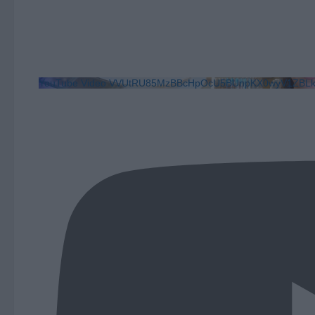
YouTube Video VVUtRU85MzBBcHpOcU5BUnpKX0wyV1ZB