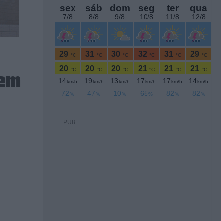
 em
PUB