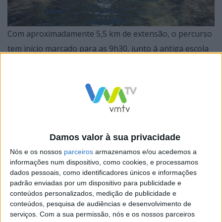
Com aproximadamente 5,5 km de extensão, o percurso
tem início marcado para as 9h30, junto à antiga escola
primária de Lamedo, na freguesia de Rossas. A partir
daí, os participantes serão guiados por trilhos que
serpenteiam uma floresta densa e autóctone,
revelando a beleza natural e selvagem do Rio Ave.
Damos valor à sua privacidade
Nós e os nossos
parceiros
armazenamos e/ou acedemos a
informações num dispositivo, como cookies, e processamos
Pelo caminho, haverá tempo para contemplar a
dados pessoais, como identificadores únicos e informações
natureza e o património local, com especial destaque
padrão enviadas por um dispositivo para publicidade e
para a Cascata da Candosa e os moinhos do Ave. A
conteúdos personalizados, medição de publicidade e
conteúdos, pesquisa de audiências e desenvolvimento de
aventura inclui ainda a travessia do rio por alpondras e
serviços.
Com a sua permissão, nós e os nossos parceiros