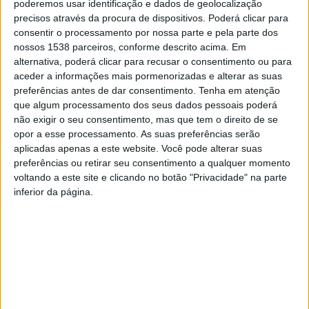
pela ponte da Candosa, culminando com a visita às
poderemos usar identificação e dados de geolocalização
precisos através da procura de dispositivos. Poderá clicar para
aldeias de Barreiros e Lamedo, dois lugares pitorescos
consentir o processamento por nossa parte e pela parte dos
cheios de tradição e riqueza vernacular.
nossos 1538 parceiros, conforme descrito acima. Em
alternativa, poderá clicar para recusar o consentimento ou para
Entre os vários pontos de interesse, destacam-se dois
aceder a informações mais pormenorizadas e alterar as suas
preferências antes de dar consentimento.
Tenha em atenção
sobreiros centenários, símbolos de força e
que algum processamento dos seus dados pessoais poderá
longevidade, as tradicionais alminhas e um miradouro
não exigir o seu consentimento, mas que tem o direito de se
opor a esse processamento. As suas preferências serão
com vista sobre o Castro do Monte do Castelo, um
aplicadas apenas a este website. Você pode alterar suas
importante sítio arqueológico da região.
preferências ou retirar seu consentimento a qualquer momento
voltando a este site e clicando no botão "Privacidade" na parte
inferior da página.
A participação é gratuita, mas requer inscrição prévia
através do seguinte link: https://bit.ly/4dynKFK
Não perca esta oportunidade de explorar a natureza e