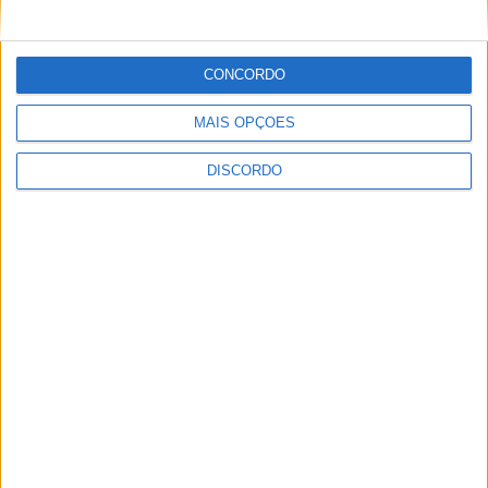
Vila de Rossas em Vieira do Minho celebrou 25 anos
CONCORDO
MAIS OPÇÕES
DISCORDO
Vila Verde prepara-se para voltar a celebrar as suas raízes com