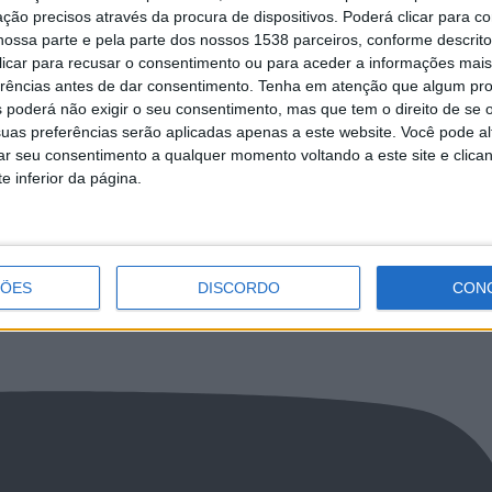
ção precisos através da procura de dispositivos. Poderá clicar para co
ossa parte e pela parte dos nossos 1538 parceiros, conforme descrit
 clicar para recusar o consentimento ou para aceder a informações ma
so já prepara IV Desfile de
Sucesso das Marchas Populares Terra
erências antes de dar consentimento.
Tenha em atenção que algum pr
res da Terra do Ouro
Ouro 2023 exige novas edições
 poderá não exigir o seu consentimento, mas que tem o direito de se 
uas preferências serão aplicadas apenas a este website. Você pode al
rar seu consentimento a qualquer momento voltando a este site e clica
e inferior da página.
NCa2l2ckl3RkxJ
ÇÕES
DISCORDO
CON