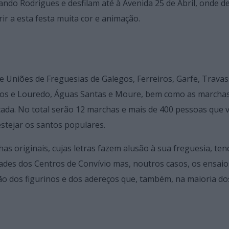
ando Rodrigues e desfilam até à Avenida 25 de Abril, onde d
r a esta festa muita cor e animação.
e Uniões de Freguesias de Galegos, Ferreiros, Garfe, Travas
mpos e Louredo, Águas Santas e Moure, bem como as marcha
cada. No total serão 12 marchas e mais de 400 pessoas que 
estejar os santos populares.
s originais, cujas letras fazem alusão à sua freguesia, ten
dades dos Centros de Convívio mas, noutros casos, os ensaio
o dos figurinos e dos adereços que, também, na maioria do