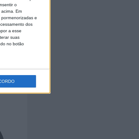
nsentir o
o acima. Em
is pormenorizadas e
 do
ocessamento dos
opor a esse
terar suas
ndo no botão
CORDO