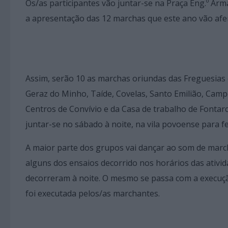
Os/as participantes vão juntar-se na Praça Eng.º Arm
a apresentação das 12 marchas que este ano vão aferi
Assim, serão 10 as marchas oriundas das Freguesias 
Geraz do Minho, Taíde, Covelas, Santo Emilião, Ca
Centros de Convívio e da Casa de trabalho de Fontar
juntar-se no sábado à noite, na vila povoense para f
A maior parte dos grupos vai dançar ao som de marcha
alguns dos ensaios decorrido nos horários das ativi
decorreram à noite. O mesmo se passa com a execuçã
foi executada pelos/as marchantes.