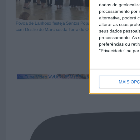
dados de geolocaliza
processamento por n
alternativa, poderá
Póvoa de Lanhoso festeja Santos Populares
Póvoa de Lanho
alterar as suas pref
com Desfile de Marchas da Terra do Ouro
Marchas Popula
seus dados pessoais
processamento. As s
preferências ou reti
"Privacidade" na part
YouTube Video VVUtRU85MzBBcHpOcU5BUnpKX0wyV1ZBLm
MAIS OP