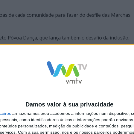
oas de cada comunidade para fazer do desfile das Marchas
eto Póvoa Dança, que lança também o desafio da inclusão,
zar todo o território, também poderá assistir a comunidade
uma perspetiva sempre presente de manter viva a ligação à 
Damos valor à sua privacidade
ceiros
armazenamos e/ou acedemos a informações num dispositivo, c
essoais, como identificadores únicos e informações padrão enviadas 
conteúdos personalizados, medição de publicidade e conteúdos, pesqui
serviços.
Com a sua permissão, nós e os nossos parceiros poderemos 