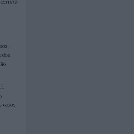
ecorrerá
sos,
s dos
vão
do
s
s casos