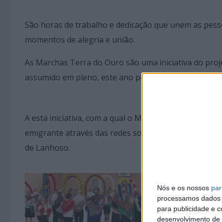
São horas de trabalho e dedicação que unem as pess
momentos de alegria e união.
As Marchas Terra do Ouro são uma iniciativa do proj
assumido em pleno, este ano pela Casa de Trabalho.
A esta iniciativa, com a qual o Município quer mobili
emigrante através das redes sociais da autarquia, n
de Lanhoso.
Nós e os nossos
par
processamos dados p
para publicidade e 
desenvolvimento de 