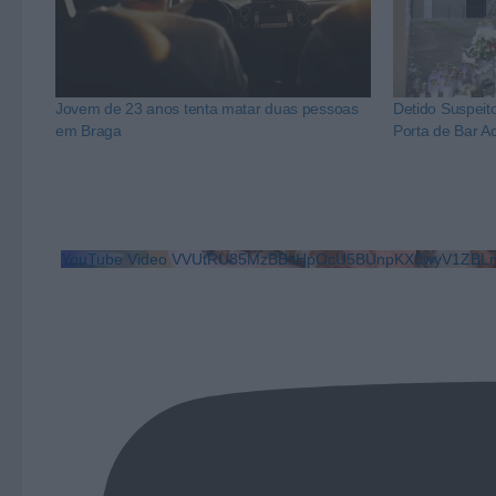
Jovem de 23 anos tenta matar duas pessoas
Detido Suspeit
em Braga
Porta de Bar 
YouTube Video VVUtRU85MzBBcHpOcU5BUnpKX0wyV1ZBLm