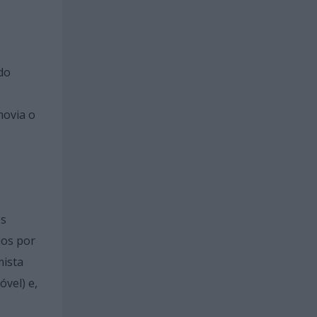
do
movia o
es
dos por
mista
óvel) e,