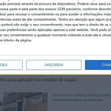
ção precisos através da procura de dispositivos. Poderá clicar para co
 como criminalidade violenta e criminalidade especialmente v
ossa parte e pela parte dos nossos 1538 parceiros, conforme descrit
ão prioritária nos termos da Lei 51/2023 de 28 de agosto.
 clicar para recusar o consentimento ou para aceder a informações ma
erências antes de dar consentimento.
Tenha em atenção que algum pr
 poderá não exigir o seu consentimento, mas que tem o direito de se 
uas preferências serão aplicadas apenas a este website. Você pode al
árias, tendo apreendido um vasto acervo probatório, design
rar seu consentimento a qualquer momento voltando a este site e clica
e inferior da página.
ipais linhas de investigação identificar, em termos internac
vidos nesta rede e neste tipo de condutas.
ÇÕES
DISCORDO
CON
ária para aplicação das medidas de coação.
Cinco homens detidos em Braga após 
diferentes tentativas de homicídio