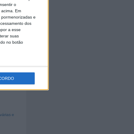
nsentir o
iolenta,
o acima. Em
is pormenorizadas e
ocessamento dos
opor a esse
terar suas
adamente
ndo no botão
ionais,
CORDO
várias e