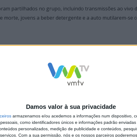
oram partilhados no grupo, incluindo transmissões ao vivo 
 e morte, jovens a beber detergente e a auto mutilarem-se 
tremista, o jovem detido prestava conselhos quanto ao mod
ervenientes aquando da preparação e prática dos crimes.
os que veio a decorrer o ataque com arma de fogo (um revó
sultando na morte de uma jovem do sexo feminino de 17 ano
Damos valor à sua privacidade
ceiros
armazenamos e/ou acedemos a informações num dispositivo, c
erial do crime partilhou inclusive imagens da arma e da bal
essoais, como identificadores únicos e informações padrão enviadas 
rime iria ocorrer.
conteúdos personalizados, medição de publicidade e conteúdos, pesqui
serviços.
Com a sua permissão, nós e os nossos parceiros poderemos 