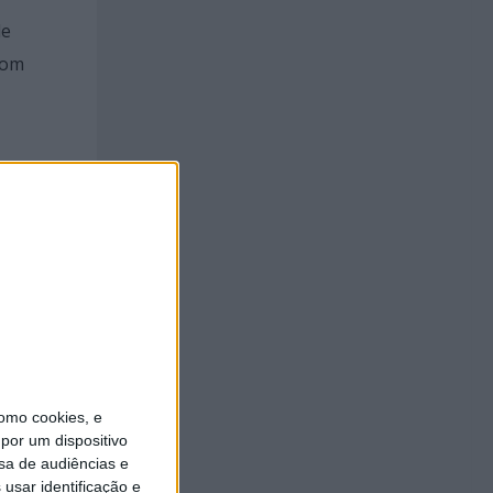
de
com
us
lver
s.
omo cookies, e
aclava
por um dispositivo
sa de audiências e
usar identificação e