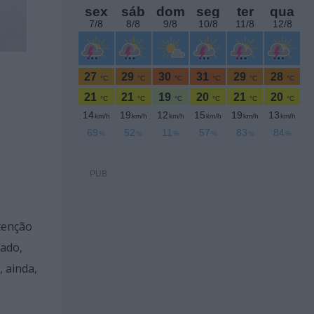
PUB
etenção
cado,
, ainda,