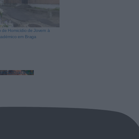
o de Homicídio de Jovem à
Académico em Braga
NCa2l2ckl3RkxJ