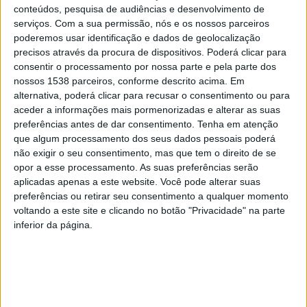
conteúdos, pesquisa de audiências e desenvolvimento de
material:
serviços.
Com a sua permissão, nós e os nossos parceiros
poderemos usar identificação e dados de geolocalização
precisos através da procura de dispositivos. Poderá clicar para
consentir o processamento por nossa parte e pela parte dos
nossos 1538 parceiros, conforme descrito acima. Em
· 990 doses de resina de haxixe;
alternativa, poderá clicar para recusar o consentimento ou para
aceder a informações mais pormenorizadas e alterar as suas
preferências antes de dar consentimento.
Tenha em atenção
· Cinco doses de liamba;
que algum processamento dos seus dados pessoais poderá
não exigir o seu consentimento, mas que tem o direito de se
opor a esse processamento. As suas preferências serão
aplicadas apenas a este website. Você pode alterar suas
preferências ou retirar seu consentimento a qualquer momento
· Duas carabinas;
voltando a este site e clicando no botão "Privacidade" na parte
inferior da página.
· Uma caçadeira;
· Uma pistola de alarme modificada;