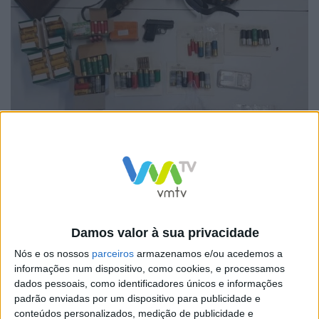
Na sequência de uma investigação que durou cerca de
uma semana, despoletada por uma denúncia em que o
Damos valor à sua privacidade
suspeito seria detentor de um pequeno arsenal, não
Nós e os nossos
parceiros
armazenamos e/ou acedemos a
informações num dispositivo, como cookies, e processamos
estando as armas em situação regular, foi dado
dados pessoais, como identificadores únicos e informações
cumprimento a uma busca domiciliária e duas buscas
padrão enviadas por um dispositivo para publicidade e
conteúdos personalizados, medição de publicidade e
em veículos, que culminou na apreensão do seguinte