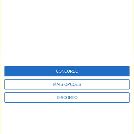
CONCORDO
MAIS OPÇÕES
DISCORDO
Festival da Juventude em Barcelos promete dois dias intensos
de animação