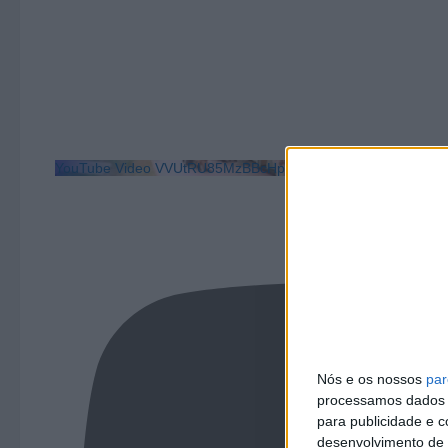
YouTube Video VVUtRU85MzBBcHpOcU5BUnpKX0wyV1ZBLm
Nós e os nossos
par
processamos dados p
para publicidade e 
desenvolvimento de 