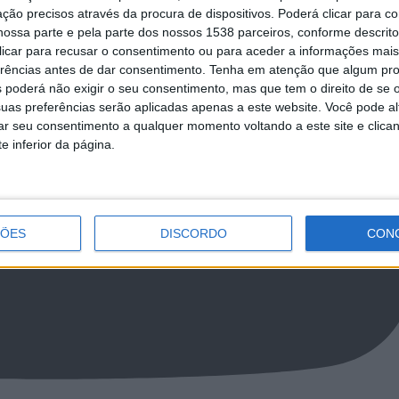
ção precisos através da procura de dispositivos. Poderá clicar para co
ossa parte e pela parte dos nossos 1538 parceiros, conforme descrit
 clicar para recusar o consentimento ou para aceder a informações ma
erências antes de dar consentimento.
Tenha em atenção que algum pr
 poderá não exigir o seu consentimento, mas que tem o direito de se 
uas preferências serão aplicadas apenas a este website. Você pode al
rar seu consentimento a qualquer momento voltando a este site e clica
e inferior da página.
ÇÕES
DISCORDO
CON