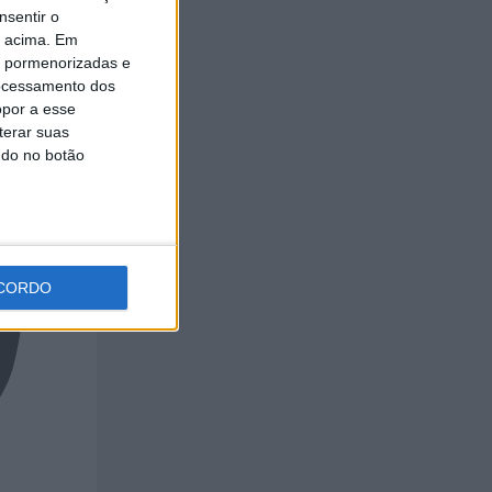
nsentir o
o acima. Em
is pormenorizadas e
ocessamento dos
opor a esse
terar suas
ndo no botão
CORDO