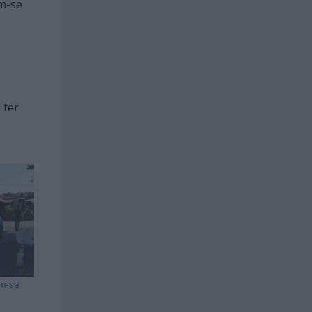
am-se
 ter
m-se