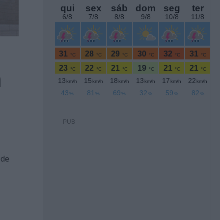
m
PUB
 de