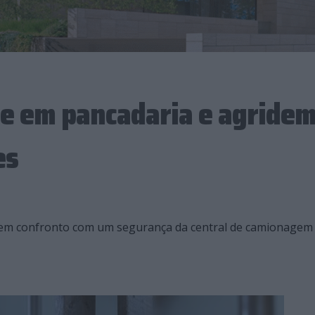
e em pancadaria e agride
es
a em confronto com um segurança da central de camionagem