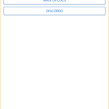
MAIS OPÇÕES
DISCORDO
Vila de Rossas em Vieira do Minho celebrou 25 anos