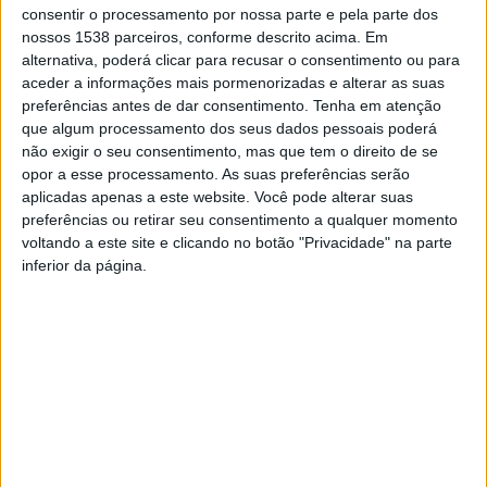
consentir o processamento por nossa parte e pela parte dos
Presidente da Câmara Municipal, António Cardoso, e do
nossos 1538 parceiros, conforme descrito acima. Em
executivo da Junta de Freguesia de Caniçada, que
alternativa, poderá clicar para recusar o consentimento ou para
aceder a informações mais pormenorizadas e alterar as suas
felicitaram Dona Ida pelo centenário, sublinhando a
preferências antes de dar consentimento.
Tenha em atenção
importância do momento para a comunidade.
que algum processamento dos seus dados pessoais poderá
não exigir o seu consentimento, mas que tem o direito de se
opor a esse processamento. As suas preferências serão
aplicadas apenas a este website. Você pode alterar suas
preferências ou retirar seu consentimento a qualquer momento
Este marco especial ficará na história da freguesia,
voltando a este site e clicando no botão "Privacidade" na parte
inferior da página.
como um exemplo de longevidade e das tradições que
unem gerações.
Despiste faz uma vítima
Centro de Convívio e Lazer