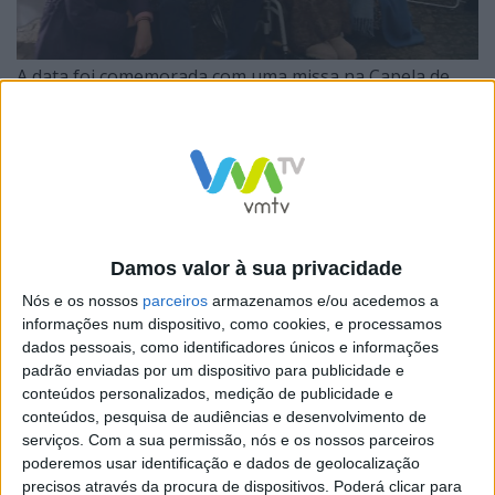
A data foi comemorada com uma missa na Capela de
São Miguel, presidida pelo Padre Luís Jácome, pároco
da freguesia. A cerimónia reuniu familiares e amigos
próximos, num momento de fé e gratidão pela longa
vida de Dona Ida.
Damos valor à sua privacidade
Nós e os nossos
parceiros
armazenamos e/ou acedemos a
informações num dispositivo, como cookies, e processamos
Após a celebração religiosa, teve lugar uma festa-
dados pessoais, como identificadores únicos e informações
convívio restrita, dedicada a familiares e amigos mais
padrão enviadas por um dispositivo para publicidade e
conteúdos personalizados, medição de publicidade e
próximos, onde foram partilhados momentos de
conteúdos, pesquisa de audiências e desenvolvimento de
alegria e homenagens.
serviços.
Com a sua permissão, nós e os nossos parceiros
poderemos usar identificação e dados de geolocalização
O evento contou também com a presença do
precisos através da procura de dispositivos. Poderá clicar para