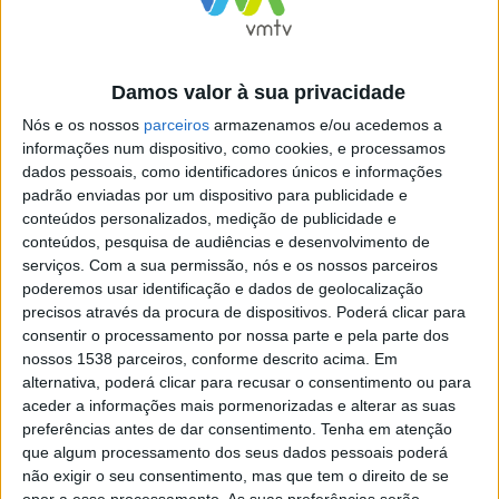
“É uma música intimista, invulgar e mostra de forma
intensa o que cada um sabe e sente”, define Maria João
Gomes. “É muito aliciante poder juntar a técnica e a
Damos valor à sua privacidade
projeção sonora do fagote em melodias de grande
Nós e os nossos
parceiros
armazenamos e/ou acedemos a
leveza e perfeição, onde o piano não é mero
informações num dispositivo, como cookies, e processamos
‘acompanhador’, mas adiciona e amadurece as ideias do
dados pessoais, como identificadores únicos e informações
padrão enviadas por um dispositivo para publicidade e
texto musical”, explica Pedro Travanca.
conteúdos personalizados, medição de publicidade e
conteúdos, pesquisa de audiências e desenvolvimento de
serviços.
Com a sua permissão, nós e os nossos parceiros
poderemos usar identificação e dados de geolocalização
precisos através da procura de dispositivos. Poderá clicar para
Os dois intérpretes namoram há cinco anos e foram
consentir o processamento por nossa parte e pela parte dos
colegas estudantes no Departamento de Música da
nossos 1538 parceiros, conforme descrito acima. Em
alternativa, poderá clicar para recusar o consentimento ou para
UMinho, onde Maria João termina agora o mestrado e
aceder a informações mais pormenorizadas e alterar as suas
Pedro é docente convidado. “O mais importante aqui é o
preferências antes de dar consentimento.
Tenha em atenção
que algum processamento dos seus dados pessoais poderá
trabalho conjunto e a emoção de tocar em palco”,
não exigir o seu consentimento, mas que tem o direito de se
frisam, mostrando disponibilidade para concertos e
opor a esse processamento. As suas preferências serão